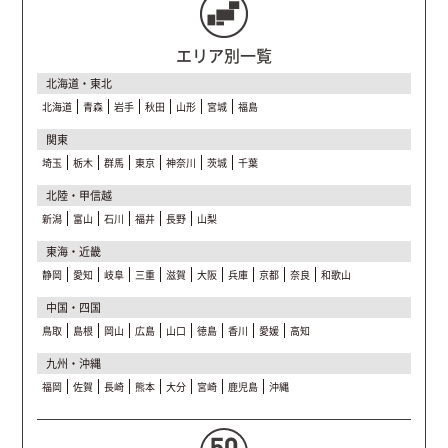
エリア別一覧
北海道・東北
北海道
青森
岩手
秋田
山形
宮城
福島
関東
埼玉
栃木
群馬
東京
神奈川
茨城
千葉
北陸・甲信越
新潟
富山
石川
福井
長野
山梨
東海・近畿
静岡
愛知
岐阜
三重
滋賀
大阪
兵庫
京都
奈良
和歌山
中国・四国
鳥取
島根
岡山
広島
山口
徳島
香川
愛媛
高知
九州・沖縄
福岡
佐賀
長崎
熊本
大分
宮崎
鹿児島
沖縄