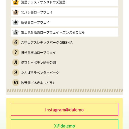
2
清里テラス・サンメドウズ清里
3
北八ヶ岳ロープウェイ
4
新穂高ロープウェイ
5
富士見台高原ロープウェイ ヘブンスそのはら
6
六甲山アスレチックパーク GREENIA
7
日光白根山ロープウェイ
8
伊豆シャボテン動物公園
9
たんばらラベンダーパーク
10
秋芳洞（あきよしどう）
Instagram@dalemo
X@dalemo