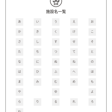
施設名一覧
あ
い
う
え
お
か
き
く
け
こ
さ
し
す
せ
そ
た
ち
つ
て
と
な
に
ぬ
ね
の
は
ひ
ふ
へ
ほ
ま
み
む
め
も
や
ゆ
よ
ら
り
る
れ
ろ
わ