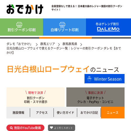
会員登録なしで使える！ 日本最大級のレジャー施設の割引クーポン
サイト！
冬はゲレンデ割引
割引クーポン
印刷
白樺リゾート
印刷
ダレモ「おでかけ」
群馬エリア
群馬群馬県
日光白根山ロープウェイで使えるクーポン一覧｜レジャーの割引クーポン ダレモ【おで
かけ】
日光白根山ロープウェイ
のニュース
Winter Season
現地で決済
事前に決済
割引クーポン
電子チケット
印刷・スマホ提示
クレカ・PayPay・コンビニ
施設情報
アクセス
使い方ガイド
おでかけ日記
ニュース
施設のYouTube動画
よく行くスポット