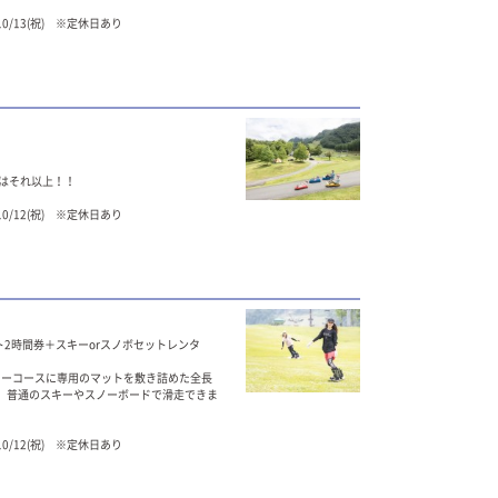
～10/13(祝) ※定休日あり
度はそれ以上！！
～10/12(祝) ※定休日あり
フト2時間券＋スキーorスノボセットレンタ
ローコースに専用のマットを敷き詰めた全長
ース。普通のスキーやスノーボードで滑走できま
～10/12(祝) ※定休日あり