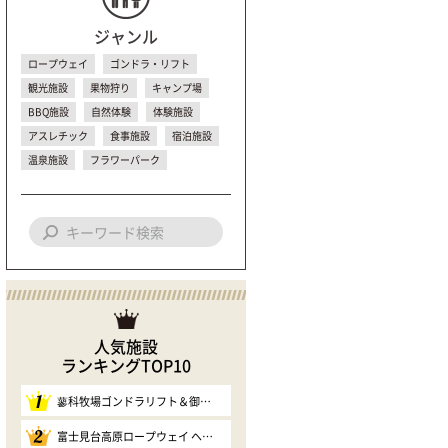
ジャンル
ロープウェイ
ゴンドラ・リフト
観光施設
果物狩り
キャンプ場
BBQ施設
自然体験
体験施設
アスレチック
食事施設
宿泊施設
温泉施設
フラワーパーク
人気施設
ランキングTOP10
1
蓼科牧場ゴンドラリフト＆御泉水自然園
2
富士見台高原ロープウェイ ヘブンスそのはら