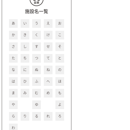
施設名一覧
あ
い
う
え
お
か
き
く
け
こ
さ
し
す
せ
そ
た
ち
つ
て
と
な
に
ぬ
ね
の
は
ひ
ふ
へ
ほ
ま
み
む
め
も
や
ゆ
よ
ら
り
る
れ
ろ
わ