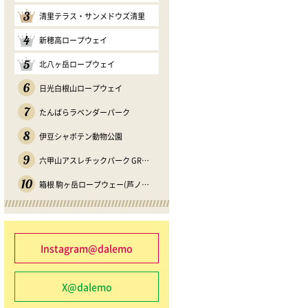
3
清里テラス・サンメドウズ清里
4
新穂高ロープウェイ
5
北八ヶ岳ロープウェイ
6
日光白根山ロープウェイ
7
たんばらラベンダーパーク
8
伊豆シャボテン動物公園
9
六甲山アスレチックパーク GREENIA
10
箱根 駒ヶ岳ロープウェー(芦ノソラ)
Instagram@dalemo
X@dalemo