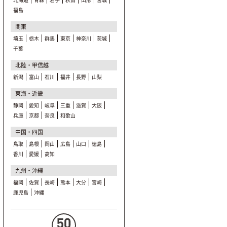
福島
関東
埼玉
栃木
群馬
東京
神奈川
茨城
千葉
北陸・甲信越
新潟
富山
石川
福井
長野
山梨
東海・近畿
静岡
愛知
岐阜
三重
滋賀
大阪
兵庫
京都
奈良
和歌山
中国・四国
鳥取
島根
岡山
広島
山口
徳島
香川
愛媛
高知
九州・沖縄
福岡
佐賀
長崎
熊本
大分
宮崎
鹿児島
沖縄