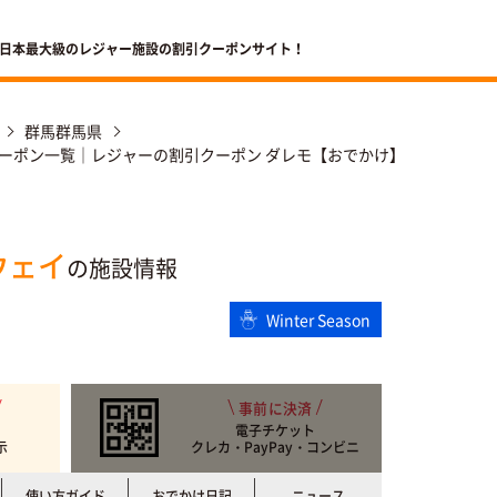
 日本最大級のレジャー施設の割引クーポンサイト！
群馬群馬県
ーポン一覧｜レジャーの割引クーポン ダレモ【おでかけ】
ウェイ
の施設情報
Winter Season
事前に決済
電子チケット
示
クレカ・PayPay・コンビニ
使い方ガイド
おでかけ日記
ニュース