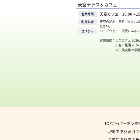
天空テラス＆カフェ
天空カフェ：10:00〜15:3
営業時間
天空の足湯：無料（タオル
利用料金
ださい）
ロープウェイ山頂駅にある
コメント
営業期間：天空カフェ 2026
天空の足湯 2026.6/
※天候次第で早期終
TOPからクーポン検
「現地で決済 割引
「事前に決済 電子