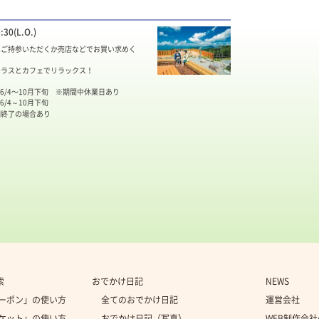
0(L.O.)
はご持参いただくか売店などでお買い求めく
テラスとカフェでリラックス！
.6/4〜10月下旬 ※期間中休業日あり
4～10月下旬
了の場合あり
索
おでかけ日記
NEWS
クーポン」の使い方
全てのおでかけ日記
運営会社
チケット」の使い方
おでかけ日記（写真）
WEB制作会