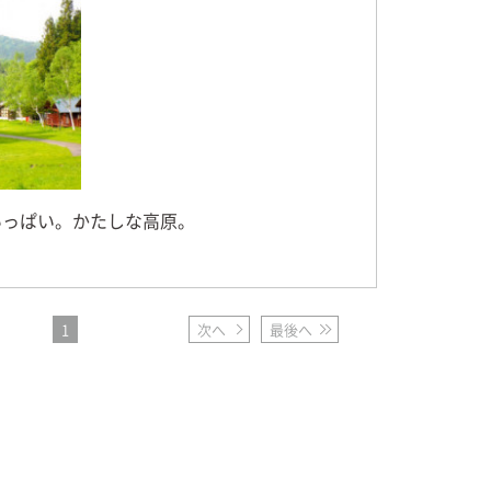
いっぱい。かたしな高原。
1
次へ
最後へ