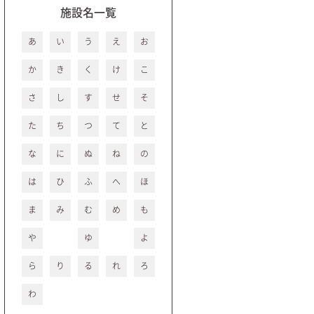
施設名一覧
あ
い
う
え
お
か
き
く
け
こ
さ
し
す
せ
そ
た
ち
つ
て
と
な
に
ぬ
ね
の
は
ひ
ふ
へ
ほ
ま
み
む
め
も
や
ゆ
よ
ら
り
る
れ
ろ
わ