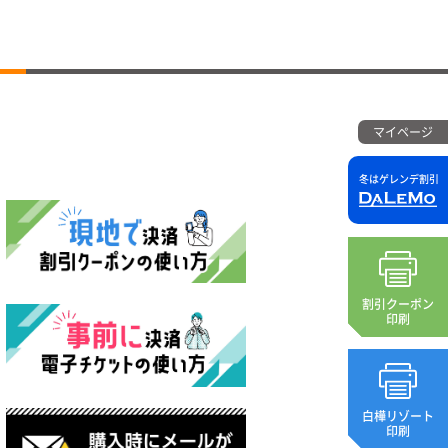
マイページ
冬はゲレンデ割引
割引クーポン
印刷
白樺リゾート
印刷