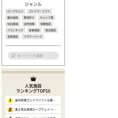
ジャンル
ロープウェイ
ゴンドラ・リフト
観光施設
果物狩り
キャンプ場
BBQ施設
自然体験
体験施設
アスレチック
食事施設
宿泊施設
温泉施設
フラワーパーク
人気施設
ランキングTOP10
1
蓼科牧場ゴンドラリフト＆御泉水自然園
2
富士見台高原ロープウェイ ヘブンスそのはら