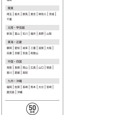
関東
埼玉
栃木
群馬
東京
神奈川
茨城
千葉
北陸・甲信越
新潟
富山
石川
福井
長野
山梨
東海・近畿
静岡
愛知
岐阜
三重
滋賀
大阪
兵庫
京都
奈良
和歌山
中国・四国
鳥取
島根
岡山
広島
山口
徳島
香川
愛媛
高知
九州・沖縄
福岡
佐賀
長崎
熊本
大分
宮崎
鹿児島
沖縄