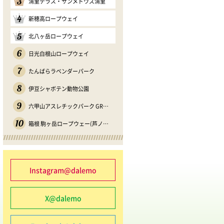
3
清里テラス・サンメドウズ清里
4
新穂高ロープウェイ
5
北八ヶ岳ロープウェイ
6
日光白根山ロープウェイ
7
たんばらラベンダーパーク
8
伊豆シャボテン動物公園
9
六甲山アスレチックパーク GREENIA
10
箱根 駒ヶ岳ロープウェー(芦ノソラ)
Instagram@dalemo
X@dalemo