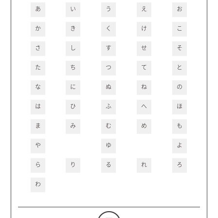
あ
い
う
え
お
か
き
く
け
こ
さ
し
す
せ
そ
た
ち
つ
て
と
な
に
ぬ
ね
の
は
ひ
ふ
へ
ほ
ま
み
む
め
も
や
ゆ
よ
ら
り
る
れ
ろ
わ