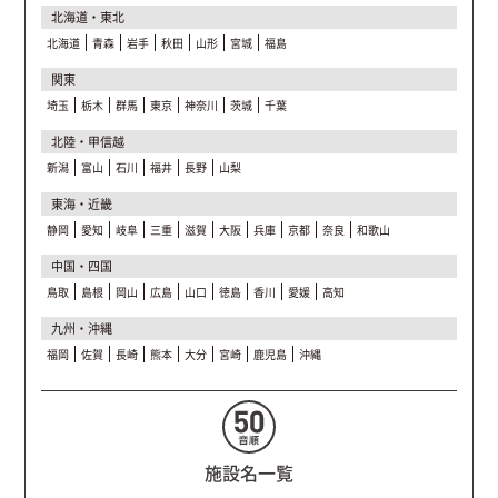
北海道・東北
北海道
青森
岩手
秋田
山形
宮城
福島
関東
埼玉
栃木
群馬
東京
神奈川
茨城
千葉
北陸・甲信越
新潟
富山
石川
福井
長野
山梨
東海・近畿
静岡
愛知
岐阜
三重
滋賀
大阪
兵庫
京都
奈良
和歌山
中国・四国
鳥取
島根
岡山
広島
山口
徳島
香川
愛媛
高知
九州・沖縄
福岡
佐賀
長崎
熊本
大分
宮崎
鹿児島
沖縄
施設名一覧