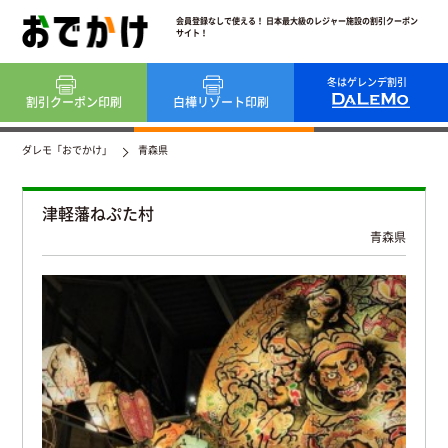
会員登録なしで使える！ 日本最大級のレジャー施設の割引クーポン
サイト！
冬はゲレンデ割引
割引クーポン
印刷
白樺リゾート
印刷
ダレモ「おでかけ」
青森県
津軽藩ねぷた村
青森県