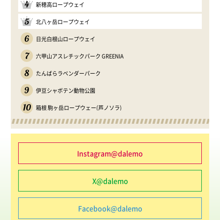
4
新穂高ロープウェイ
5
北八ヶ岳ロープウェイ
6
日光白根山ロープウェイ
7
六甲山アスレチックパーク GREENIA
8
たんばらラベンダーパーク
9
伊豆シャボテン動物公園
10
箱根 駒ヶ岳ロープウェー(芦ノソラ)
Instagram@dalemo
X@dalemo
Facebook@dalemo