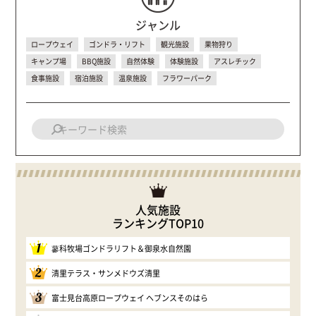
ジャンル
ロープウェイ
ゴンドラ・リフト
観光施設
果物狩り
キャンプ場
BBQ施設
自然体験
体験施設
アスレチック
食事施設
宿泊施設
温泉施設
フラワーパーク
人気施設
ランキングTOP10
1
蓼科牧場ゴンドラリフト＆御泉水自然園
2
清里テラス・サンメドウズ清里
3
富士見台高原ロープウェイ ヘブンスそのはら