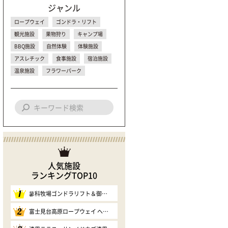
ジャンル
ロープウェイ
ゴンドラ・リフト
観光施設
果物狩り
キャンプ場
BBQ施設
自然体験
体験施設
アスレチック
食事施設
宿泊施設
温泉施設
フラワーパーク
人気施設
ランキングTOP10
1
蓼科牧場ゴンドラリフト＆御泉水自然園
2
富士見台高原ロープウェイ ヘブンスそのはら