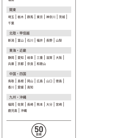
関東
埼玉
栃木
群馬
東京
神奈川
茨城
千葉
北陸・甲信越
新潟
富山
石川
福井
長野
山梨
東海・近畿
静岡
愛知
岐阜
三重
滋賀
大阪
兵庫
京都
奈良
和歌山
中国・四国
鳥取
島根
岡山
広島
山口
徳島
香川
愛媛
高知
九州・沖縄
福岡
佐賀
長崎
熊本
大分
宮崎
鹿児島
沖縄