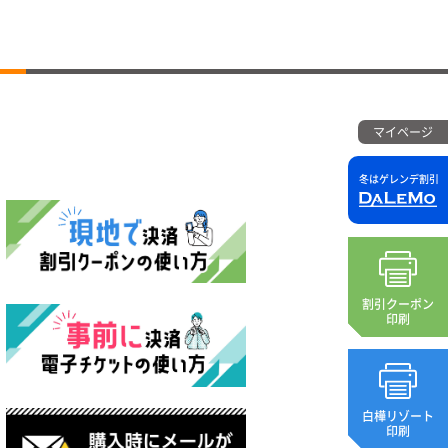
マイページ
冬はゲレンデ割引
割引クーポン
印刷
白樺リゾート
印刷