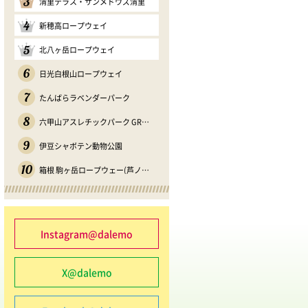
3
清里テラス・サンメドウズ清里
4
新穂高ロープウェイ
5
北八ヶ岳ロープウェイ
6
日光白根山ロープウェイ
7
たんばらラベンダーパーク
8
六甲山アスレチックパーク GREENIA
9
伊豆シャボテン動物公園
10
箱根 駒ヶ岳ロープウェー(芦ノソラ)
Instagram@dalemo
X@dalemo