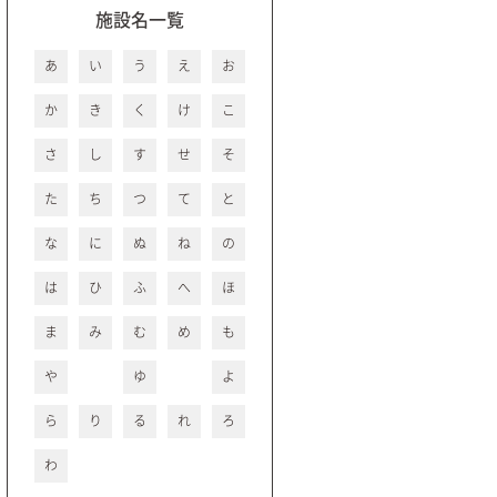
施設名一覧
あ
い
う
え
お
か
き
く
け
こ
さ
し
す
せ
そ
た
ち
つ
て
と
な
に
ぬ
ね
の
は
ひ
ふ
へ
ほ
ま
み
む
め
も
や
ゆ
よ
ら
り
る
れ
ろ
わ