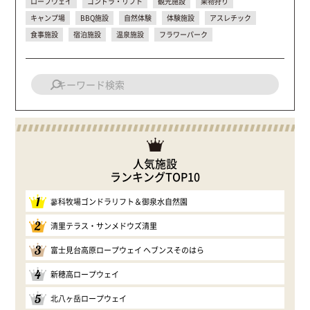
ロープウェイ
ゴンドラ・リフト
観光施設
果物狩り
キャンプ場
BBQ施設
自然体験
体験施設
アスレチック
食事施設
宿泊施設
温泉施設
フラワーパーク
人気施設
ランキングTOP10
1
蓼科牧場ゴンドラリフト＆御泉水自然園
2
清里テラス・サンメドウズ清里
3
富士見台高原ロープウェイ ヘブンスそのはら
4
新穂高ロープウェイ
5
北八ヶ岳ロープウェイ