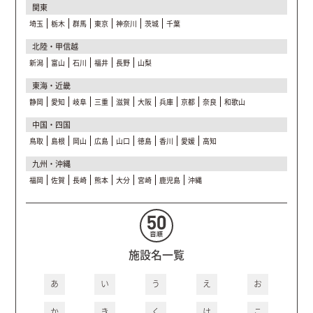
関東
埼玉
栃木
群馬
東京
神奈川
茨城
千葉
北陸・甲信越
新潟
富山
石川
福井
長野
山梨
東海・近畿
静岡
愛知
岐阜
三重
滋賀
大阪
兵庫
京都
奈良
和歌山
中国・四国
鳥取
島根
岡山
広島
山口
徳島
香川
愛媛
高知
九州・沖縄
福岡
佐賀
長崎
熊本
大分
宮崎
鹿児島
沖縄
施設名一覧
あ
い
う
え
お
か
き
く
け
こ