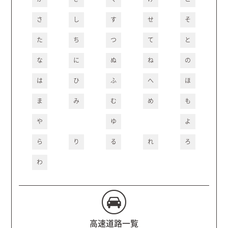
さ
し
す
せ
そ
た
ち
つ
て
と
な
に
ぬ
ね
の
は
ひ
ふ
へ
ほ
ま
み
む
め
も
や
ゆ
よ
ら
り
る
れ
ろ
わ
高速道路一覧