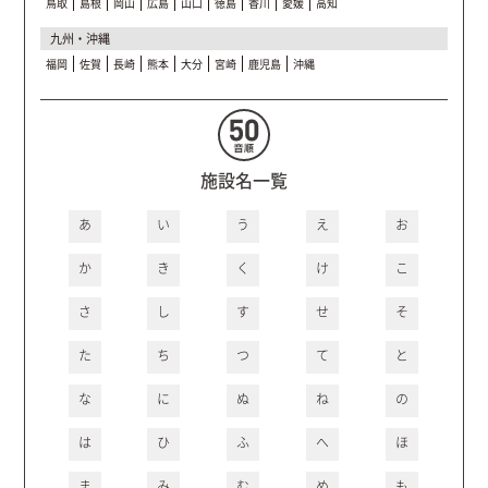
鳥取
島根
岡山
広島
山口
徳島
香川
愛媛
高知
九州・沖縄
福岡
佐賀
長崎
熊本
大分
宮崎
鹿児島
沖縄
施設名一覧
あ
い
う
え
お
か
き
く
け
こ
さ
し
す
せ
そ
た
ち
つ
て
と
な
に
ぬ
ね
の
は
ひ
ふ
へ
ほ
ま
み
む
め
も