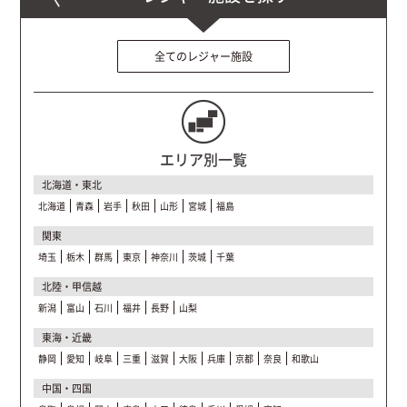
全てのレジャー施設
エリア別一覧
北海道・東北
北海道
青森
岩手
秋田
山形
宮城
福島
関東
埼玉
栃木
群馬
東京
神奈川
茨城
千葉
北陸・甲信越
新潟
富山
石川
福井
長野
山梨
東海・近畿
静岡
愛知
岐阜
三重
滋賀
大阪
兵庫
京都
奈良
和歌山
中国・四国