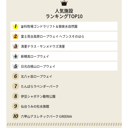
人気施設
ランキングTOP10
1
蓼科牧場ゴンドラリフト＆御泉水自然園
2
富士見台高原ロープウェイ ヘブンスそのはら
3
清里テラス・サンメドウズ清里
4
新穂高ロープウェイ
5
日光白根山ロープウェイ
6
北八ヶ岳ロープウェイ
7
たんばらラベンダーパーク
8
伊豆シャボテン動物公園
9
仙台うみの杜水族館
10
六甲山アスレチックパーク GREENIA