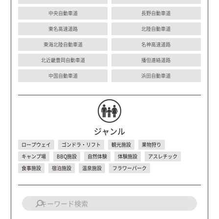
中央自動車道
長野自動車道
東名高速道路
北陸自動車道
東海北陸自動車道
名神高速道路
北近畿豊岡自動車道
播但連絡道路
中国自動車道
浜田自動車道
ジャンル
ロープウェイ
ゴンドラ・リフト
観光施設
果物狩り
キャンプ場
BBQ施設
自然体験
体験施設
アスレチック
食事施設
宿泊施設
温泉施設
フラワーパーク