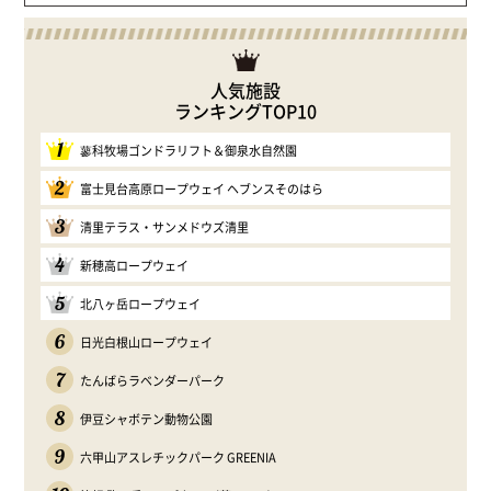
人気施設
ランキングTOP10
1
蓼科牧場ゴンドラリフト＆御泉水自然園
2
富士見台高原ロープウェイ ヘブンスそのはら
3
清里テラス・サンメドウズ清里
4
新穂高ロープウェイ
5
北八ヶ岳ロープウェイ
6
日光白根山ロープウェイ
7
たんばらラベンダーパーク
8
伊豆シャボテン動物公園
9
六甲山アスレチックパーク GREENIA