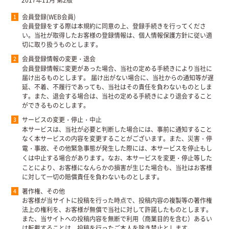
会員登録(WEB会員)
会員登録をする際は本規約に同意の上、登録手続きを行ってくださ
い。当社が取得したお客様の登録情報は、個人情報保護方針に従い適
切に取り扱うものとします。
会員登録情報の変更・退会
会員登録情報に変更があった場合、当社の定める手続きにより当社に
届け出るものとします。 届け出がない場合に、当社からの通知等が遅
延、不着、不履行であっても、当社はその責任を負わないものとしま
す。また、退会する場合は、当社の定める手続きにより退会すること
ができるものとします。
サービスの変更・停止・中止
本サービスは、当社が必要と判断した場合には、事前に通知すること
なく本サービスの内容を変更することがございます。また、災害・停
電・事故、その他緊急事態が発生した際には、本サービスを停止もし
くは中止する場合があります。なお、本サービスを変更・停止等した
ことにより、お客様になんらかの損害が生じた場合も、当社はお客様
に対して一切の賠償責任を負わないものとします。
著作権、その他
お客様が当サイトに投稿を行った時点で、投稿内容の複製等の著作権
法上の権利を、お客様が無償で当社に対して許諾したものとします。
また、当サイトへの投稿内容を無断で利用（商業目的を含む）あるい
は転載することは、投稿を行ったご本人を除き禁止とします。