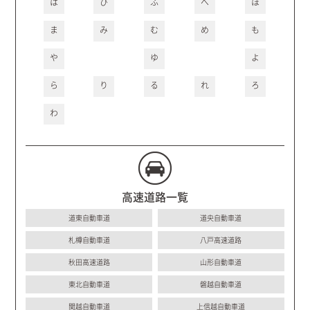
は
ひ
ふ
へ
ほ
ま
み
む
め
も
や
ゆ
よ
ら
り
る
れ
ろ
わ
高速道路一覧
道東自動車道
道央自動車道
札樽自動車道
八戸高速道路
秋田高速道路
山形自動車道
東北自動車道
磐越自動車道
関越自動車道
上信越自動車道