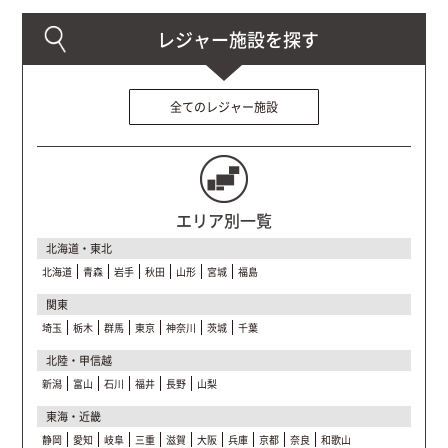
全てのレジャー施設
エリア別一覧
北海道・東北
北海道
青森
岩手
秋田
山形
宮城
福島
関東
埼玉
栃木
群馬
東京
神奈川
茨城
千葉
北陸・甲信越
新潟
富山
石川
福井
長野
山梨
東海・近畿
静岡
愛知
岐阜
三重
滋賀
大阪
兵庫
京都
奈良
和歌山