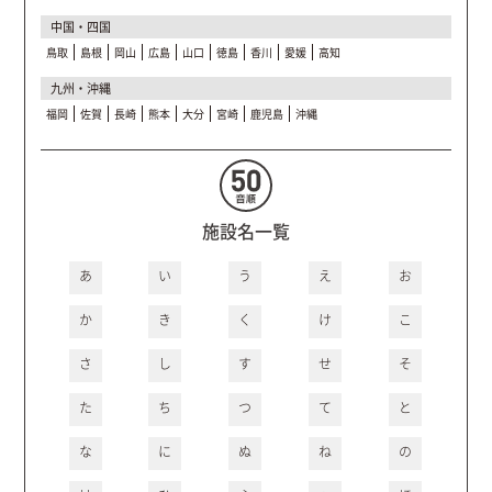
中国・四国
鳥取
島根
岡山
広島
山口
徳島
香川
愛媛
高知
九州・沖縄
福岡
佐賀
長崎
熊本
大分
宮崎
鹿児島
沖縄
施設名一覧
あ
い
う
え
お
か
き
く
け
こ
さ
し
す
せ
そ
た
ち
つ
て
と
な
に
ぬ
ね
の