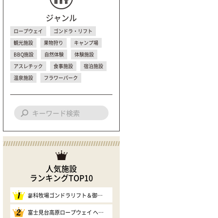
ジャンル
ロープウェイ
ゴンドラ・リフト
観光施設
果物狩り
キャンプ場
BBQ施設
自然体験
体験施設
アスレチック
食事施設
宿泊施設
温泉施設
フラワーパーク
人気施設
ランキングTOP10
1
蓼科牧場ゴンドラリフト＆御泉水自然園
2
富士見台高原ロープウェイ ヘブンスそのはら