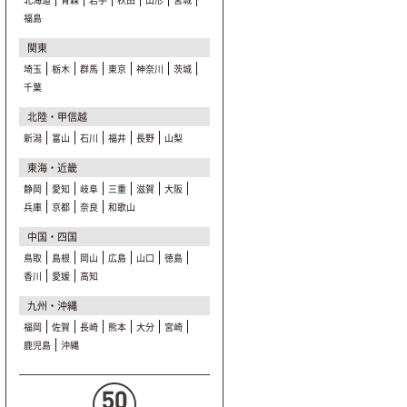
福島
関東
埼玉
栃木
群馬
東京
神奈川
茨城
千葉
北陸・甲信越
新潟
富山
石川
福井
長野
山梨
東海・近畿
静岡
愛知
岐阜
三重
滋賀
大阪
兵庫
京都
奈良
和歌山
中国・四国
鳥取
島根
岡山
広島
山口
徳島
香川
愛媛
高知
九州・沖縄
福岡
佐賀
長崎
熊本
大分
宮崎
鹿児島
沖縄