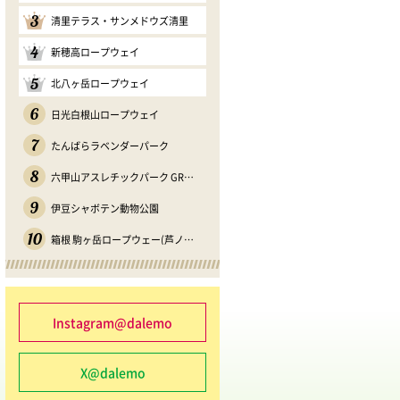
3
清里テラス・サンメドウズ清里
4
新穂高ロープウェイ
5
北八ヶ岳ロープウェイ
6
日光白根山ロープウェイ
7
たんばらラベンダーパーク
8
六甲山アスレチックパーク GREENIA
9
伊豆シャボテン動物公園
10
箱根 駒ヶ岳ロープウェー(芦ノソラ)
Instagram@dalemo
X@dalemo