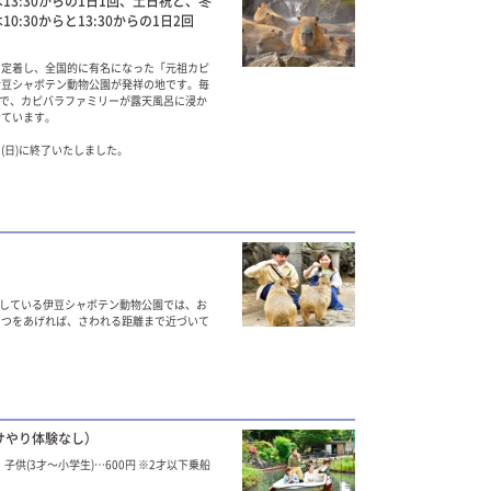
3:30からの1日1回、土日祝と、冬
:30からと13:30からの1日2回
て定着し、全国的に有名になった「元祖カピ
伊豆シャボテン動物公園が発祥の地です。毎
まで、カピバラファミリーが露天風呂に浸か
せています。
5(日)に終了いたしました。
らしている伊豆シャボテン動物公園では、お
やつをあげれば、さわれる距離まで近づいて
サやり体験なし）
、子供(3才〜小学生)…600円 ※2才以下乗船