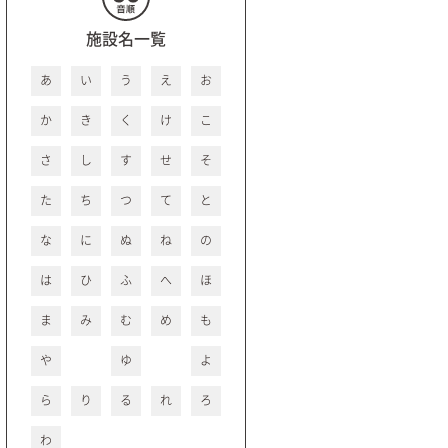
施設名一覧
あ
い
う
え
お
か
き
く
け
こ
さ
し
す
せ
そ
た
ち
つ
て
と
な
に
ぬ
ね
の
は
ひ
ふ
へ
ほ
ま
み
む
め
も
や
ゆ
よ
ら
り
る
れ
ろ
わ