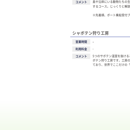
島や沿岸にいる動物たちの
コメント
するコース。じっくりと解
※先着順、ボート乗船受付
シャボテン狩り工房
-
営業時間
-
利用料金
5つのサボテン温室を抜ける
コメント
ボテン狩り工房です。工房
ており、世界でここだけの