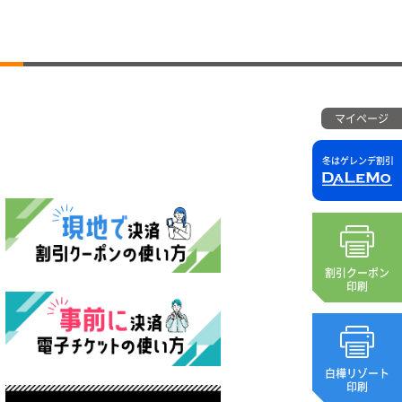
マイページ
冬はゲレンデ割引
割引クーポン
印刷
白樺リゾート
印刷