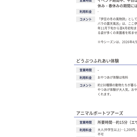
イベント期間中、平日は1
営業時間
休み・春休みの期間には10
-
利用料金
「伊豆の冬の風物詩」とし
コメント
バラの露天風呂」は、ここ
年11月下旬から翌4月初旬
る姿が多くの来園者を和ま
※今シーズンは、2026年4/
どうぶつふれあい体験
-
営業時間
おやつあげ体験は有料
利用料金
約150種類の動物たちが暮
コメント
やつあげ体験が大人気。お
くれます。
アニマルボートツアーズ
所要時間…約15分（エ
営業時間
大人(中学生以上)…1,200円
利用料金
不可