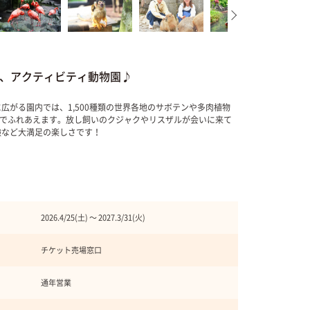
、アクティビティ動物園♪
広がる園内では、1,500種類の世界各地のサボテンや多肉植物
さでふれあえます。放し飼いのクジャクやリスザルが会いに来て
験など大満足の楽しさです！
2026.4/25(土) 〜 2027.3/31(火)
チケット売場窓口
通年営業