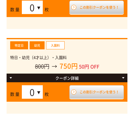
平日・入園料 通常幼児（4才以上）700円
この割引クーポンを使う！
数 量
枚
特定日
幼児
入園料
特日・幼児（4才以上）・入園料
750円
800円
→
50円 OFF
クーポン
詳細
特日・入園料 通常幼児（4才以上）700円
この割引クーポンを使う！
数 量
枚
特日→土日祝＋シーズン（夏休み・冬休み・春休み）＋繁忙
期（GW・SW・お盆・年末年始）