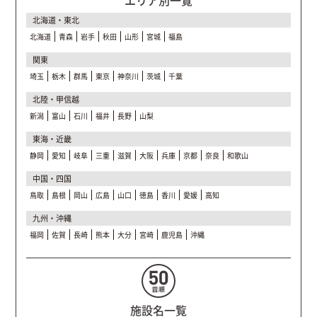
北海道・東北
北海道
青森
岩手
秋田
山形
宮城
福島
関東
埼玉
栃木
群馬
東京
神奈川
茨城
千葉
北陸・甲信越
新潟
富山
石川
福井
長野
山梨
東海・近畿
静岡
愛知
岐阜
三重
滋賀
大阪
兵庫
京都
奈良
和歌山
中国・四国
鳥取
島根
岡山
広島
山口
徳島
香川
愛媛
高知
九州・沖縄
福岡
佐賀
長崎
熊本
大分
宮崎
鹿児島
沖縄
施設名一覧