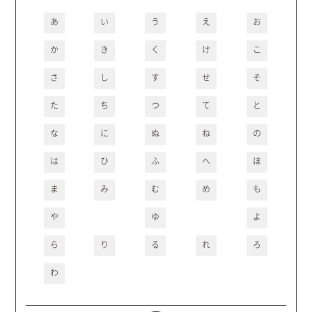
あ
い
う
え
お
か
き
く
け
こ
さ
し
す
せ
そ
た
ち
つ
て
と
な
に
ぬ
ね
の
は
ひ
ふ
へ
ほ
ま
み
む
め
も
や
ゆ
よ
ら
り
る
れ
ろ
わ