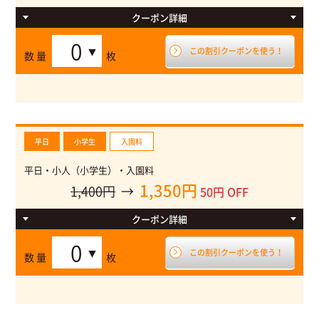
クーポン
詳細
特日・入園料 通常大人（中学生以上）3,000円
この割引クーポンを使う！
数 量
枚
特日→土日祝＋シーズン（夏休み・冬休み・春休み）＋繁忙
期（GW・SW・お盆・年末年始）
平日
小学生
入園料
平日・小人（小学生）・入園料
1,350円
1,400円
→
50円 OFF
クーポン
詳細
平日・入園料 通常大人（小学生）1,400円
この割引クーポンを使う！
数 量
枚