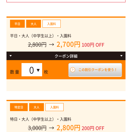
平日
大人
入園料
平日・大人（中学生以上）・入園料
2,700円
2,800円
→
100円 OFF
クーポン
詳細
平日・入園料 通常大人（中学生以上）2,800円
この割引クーポンを使う！
数 量
枚
特定日
大人
入園料
特日・大人（中学生以上）・入園料
2,800円
3,000円
→
200円 OFF