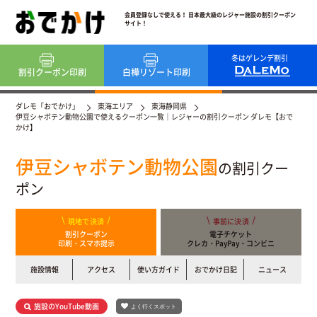
会員登録なしで使える！ 日本最大級のレジャー施設の割引クーポン
サイト！
冬はゲレンデ割引
割引クーポン
印刷
白樺リゾート
印刷
ダレモ「おでかけ」
東海エリア
東海静岡県
伊豆シャボテン動物公園で使えるクーポン一覧｜レジャーの割引クーポン ダレモ【おで
かけ】
伊豆シャボテン動物公園
の割引クー
ポン
現地で決済
事前に決済
割引クーポン
電子チケット
印刷・スマホ提示
クレカ・PayPay・コンビニ
施設情報
アクセス
使い方ガイド
おでかけ日記
ニュース
施設のYouTube動画
よく行くスポット