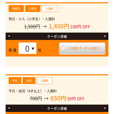
特定日
小学生
入園料
特日・小人（小学生）・入園料
1,400円
1,500円
→
100円 OFF
クーポン
詳細
特日・入園料 通常小人（小学生）1,500円
この割引クーポンを使う！
数 量
枚
特日→土日祝＋シーズン（夏休み・冬休み・春休み）＋繁忙
期（GW・SW・お盆・年末年始）
平日
幼児
入園料
平日・幼児（4才以上）・入園料
650円
700円
→
50円 OFF
クーポン
詳細