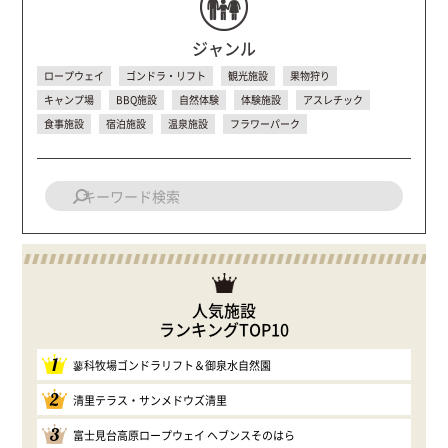
ジャンル
ロープウェイ
ゴンドラ・リフト
観光施設
果物狩り
キャンプ場
BBQ施設
自然体験
体験施設
アスレチック
食事施設
宿泊施設
温泉施設
フラワーパーク
人気施設
ランキングTOP10
1
蓼科牧場ゴンドラリフト＆御泉水自然園
2
清里テラス・サンメドウズ清里
3
富士見台高原ロープウェイ ヘブンスそのはら