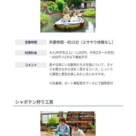
所要時間…約15分（エサやり体験なし）
営業時間
大人(中学生以上)…1,200円、子供(3才〜小学生)
利用料金
…600円 ※2才以下乗船不可
島や沿岸にいる動物たちの生態について、ガイ
コメント
ドを聞きながら池を１周するコース。じっくり
と解説と景色を楽しみたい方におすすめ。
※先着順、ボート乗船受付ブースにて随時受付
シャボテン狩り工房