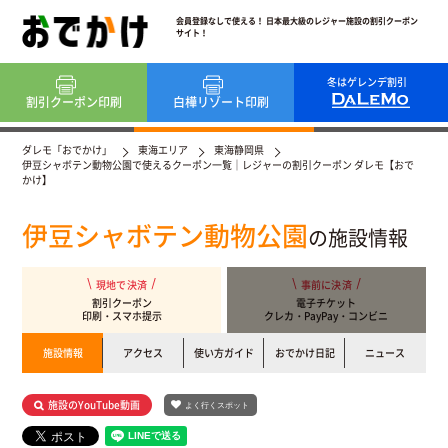
会員登録なしで使える！ 日本最大級のレジャー施設の割引クーポン
サイト！
冬はゲレンデ割引
割引クーポン
印刷
白樺リゾート
印刷
ダレモ「おでかけ」
東海エリア
東海静岡県
伊豆シャボテン動物公園で使えるクーポン一覧｜レジャーの割引クーポン ダレモ【おで
かけ】
伊豆シャボテン動物公園
の施設情報
現地で決済
事前に決済
割引クーポン
電子チケット
印刷・スマホ提示
クレカ・PayPay・コンビニ
施設情報
アクセス
使い方ガイド
おでかけ日記
ニュース
施設のYouTube動画
よく行くスポット