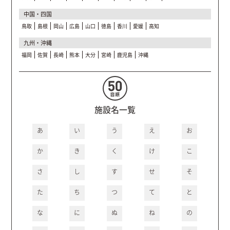
中国・四国
鳥取
島根
岡山
広島
山口
徳島
香川
愛媛
高知
九州・沖縄
福岡
佐賀
長崎
熊本
大分
宮崎
鹿児島
沖縄
施設名一覧
あ
い
う
え
お
か
き
く
け
こ
さ
し
す
せ
そ
た
ち
つ
て
と
な
に
ぬ
ね
の