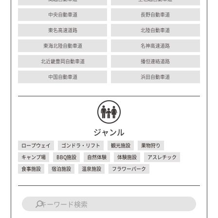
中央自動車道
長野自動車道
東名高速道路
北陸自動車道
東海北陸自動車道
名神高速道路
北近畿豊岡自動車道
播但連絡道路
中国自動車道
浜田自動車道
ジャンル
ロープウェイ
ゴンドラ・リフト
観光施設
果物狩り
キャンプ場
BBQ施設
自然体験
体験施設
アスレチック
食事施設
宿泊施設
温泉施設
フラワーパーク