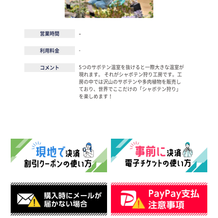
-
営業時間
-
利用料金
5つのサボテン温室を抜けると一際大きな温室が
コメント
現れます。 それがシャボテン狩り工房です。工
房の中では沢山のサボテンや多肉植物を販売し
ており、世界でここだけの「シャボテン狩り」
を楽しめます！