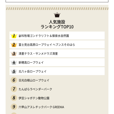
人気施設
ランキングTOP10
1
蓼科牧場ゴンドラリフト＆御泉水自然園
2
富士見台高原ロープウェイ ヘブンスそのはら
3
清里テラス・サンメドウズ清里
4
新穂高ロープウェイ
5
北八ヶ岳ロープウェイ
6
日光白根山ロープウェイ
7
たんばらラベンダーパーク
8
伊豆シャボテン動物公園
9
六甲山アスレチックパーク GREENIA