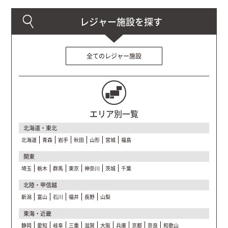
全てのレジャー施設
エリア別一覧
北海道・東北
北海道
青森
岩手
秋田
山形
宮城
福島
関東
埼玉
栃木
群馬
東京
神奈川
茨城
千葉
北陸・甲信越
新潟
富山
石川
福井
長野
山梨
東海・近畿
静岡
愛知
岐阜
三重
滋賀
大阪
兵庫
京都
奈良
和歌山