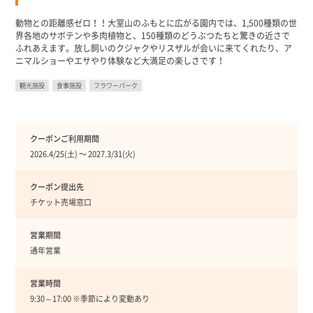
動物との距離感ゼロ！！大室山のふもとに広がる園内では、1,500種類の世
界各地のサボテンや多肉植物と、150種類のどうぶつたちと驚きの近さで
ふれあえます。放し飼いのクジャクやリスザルが会いに来てくれたり、ア
ニマルショーやエサやり体験など大満足の楽しさです！
観光施設
食事施設
フラワーパーク
クーポンご利用期間
2026.4/25(土) 〜 2027.3/31(火)
クーポン提出先
チケット売場窓口
営業期間
通年営業
営業時間
9:30～17:00 ※季節により変動あり