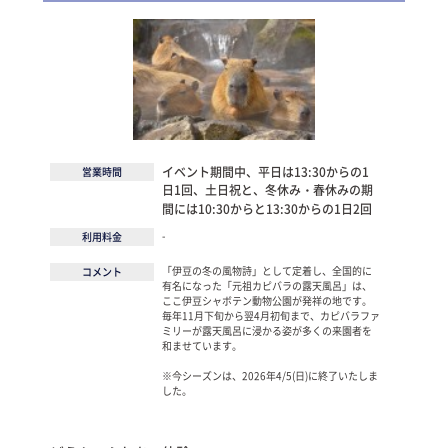
イベント期間中、平日は13:30からの1
営業時間
日1回、土日祝と、冬休み・春休みの期
間には10:30からと13:30からの1日2回
-
利用料金
「伊豆の冬の風物詩」として定着し、全国的に
コメント
有名になった「元祖カピバラの露天風呂」は、
ここ伊豆シャボテン動物公園が発祥の地です。
毎年11月下旬から翌4月初旬まで、カピバラファ
ミリーが露天風呂に浸かる姿が多くの来園者を
和ませています。
※今シーズンは、2026年4/5(日)に終了いたしま
した。