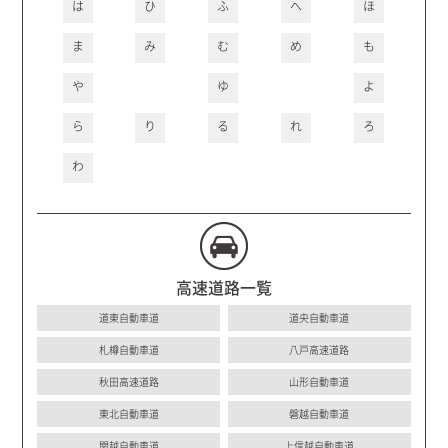
は
ひ
ふ
へ
ほ
ま
み
む
め
も
や
ゆ
よ
ら
り
る
れ
ろ
わ
高速道路一覧
道東自動車道
道央自動車道
札樽自動車道
八戸高速道路
秋田高速道路
山形自動車道
東北自動車道
磐越自動車道
関越自動車道
上信越自動車道