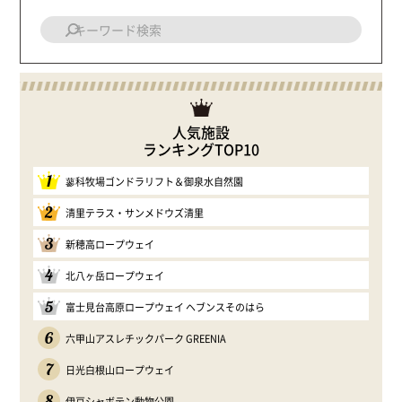
人気施設
ランキングTOP10
1
蓼科牧場ゴンドラリフト＆御泉水自然園
2
清里テラス・サンメドウズ清里
3
新穂高ロープウェイ
4
北八ヶ岳ロープウェイ
5
富士見台高原ロープウェイ ヘブンスそのはら
6
六甲山アスレチックパーク GREENIA
7
日光白根山ロープウェイ
8
伊豆シャボテン動物公園