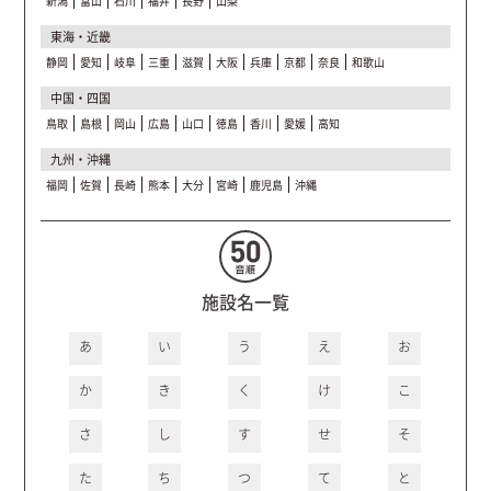
新潟
富山
石川
福井
長野
山梨
東海・近畿
静岡
愛知
岐阜
三重
滋賀
大阪
兵庫
京都
奈良
和歌山
中国・四国
鳥取
島根
岡山
広島
山口
徳島
香川
愛媛
高知
九州・沖縄
福岡
佐賀
長崎
熊本
大分
宮崎
鹿児島
沖縄
施設名一覧
あ
い
う
え
お
か
き
く
け
こ
さ
し
す
せ
そ
た
ち
つ
て
と