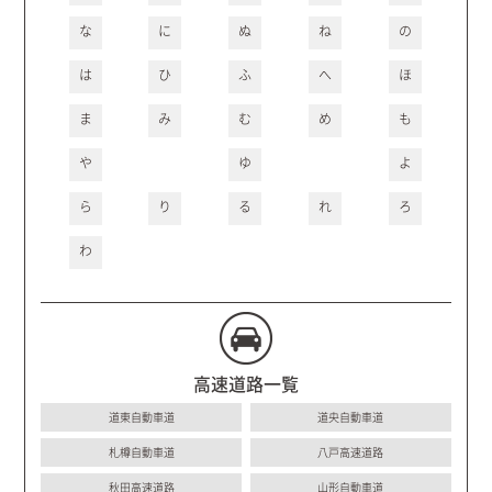
な
に
ぬ
ね
の
は
ひ
ふ
へ
ほ
ま
み
む
め
も
や
ゆ
よ
ら
り
る
れ
ろ
わ
高速道路一覧
道東自動車道
道央自動車道
札樽自動車道
八戸高速道路
秋田高速道路
山形自動車道