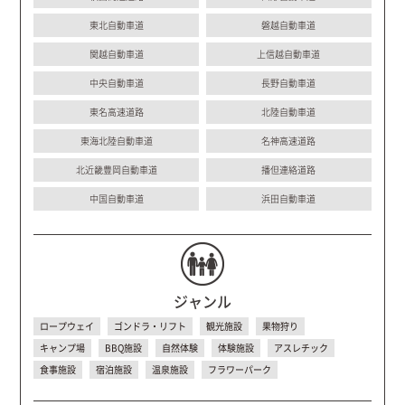
東北自動車道
磐越自動車道
関越自動車道
上信越自動車道
中央自動車道
長野自動車道
東名高速道路
北陸自動車道
東海北陸自動車道
名神高速道路
北近畿豊岡自動車道
播但連絡道路
中国自動車道
浜田自動車道
ジャンル
ロープウェイ
ゴンドラ・リフト
観光施設
果物狩り
キャンプ場
BBQ施設
自然体験
体験施設
アスレチック
食事施設
宿泊施設
温泉施設
フラワーパーク