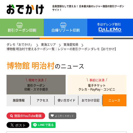
会員登録なしで使える！ 日本最大級のレジャー施設の割引クーポン
サイト！
冬はゲレンデ割引
割引クーポン
印刷
白樺リゾート
印刷
ダレモ「おでかけ」
東海エリア
東海愛知県
博物館 明治村で使えるクーポン一覧｜レジャーの割引クーポン ダレモ【おでかけ】
博物館 明治村
のニュース
現地で決済
事前に決済
割引クーポン
電子チケット
印刷・スマホ提示
クレカ・PayPay・コンビニ
施設情報
アクセス
使い方ガイド
おでかけ日記
ニュース
施設のYouTube動画
よく行くスポット