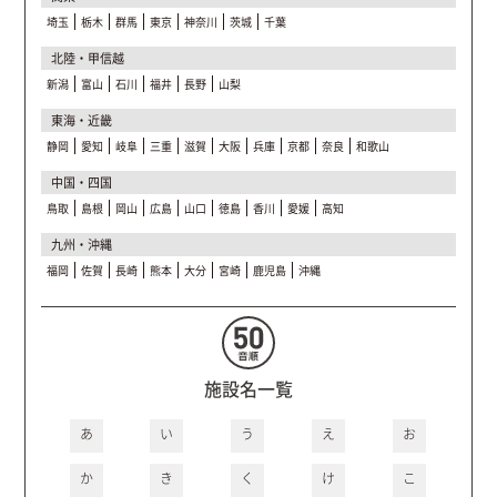
埼玉
栃木
群馬
東京
神奈川
茨城
千葉
北陸・甲信越
新潟
富山
石川
福井
長野
山梨
東海・近畿
静岡
愛知
岐阜
三重
滋賀
大阪
兵庫
京都
奈良
和歌山
中国・四国
鳥取
島根
岡山
広島
山口
徳島
香川
愛媛
高知
九州・沖縄
福岡
佐賀
長崎
熊本
大分
宮崎
鹿児島
沖縄
施設名一覧
あ
い
う
え
お
か
き
く
け
こ