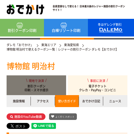
会員登録なしで使える！ 日本最大級のレジャー施設の割引クーポン
サイト！
冬はゲレンデ割引
割引クーポン
印刷
白樺リゾート
印刷
ダレモ「おでかけ」
東海エリア
東海愛知県
博物館 明治村で使えるクーポン一覧｜レジャーの割引クーポン ダレモ【おでかけ】
博物館 明治村
現地で決済
事前に決済
割引クーポン
電子チケット
印刷・スマホ提示
クレカ・PayPay・コンビニ
施設情報
アクセス
使い方ガイド
おでかけ日記
ニュース
施設のYouTube動画
よく行くスポット