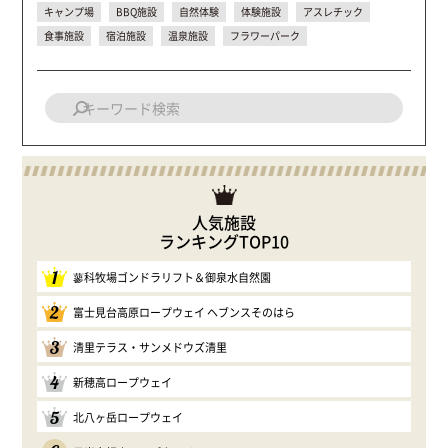
キャンプ場
BBQ施設
自然体験
体験施設
アスレチック
食事施設
宿泊施設
温泉施設
フラワーパーク
人気施設
ランキングTOP10
1
蓼科牧場ゴンドラリフト＆御泉水自然園
2
富士見台高原ロープウェイ ヘブンスそのはら
3
清里テラス・サンメドウズ清里
4
新穂高ロープウェイ
5
北八ヶ岳ロープウェイ