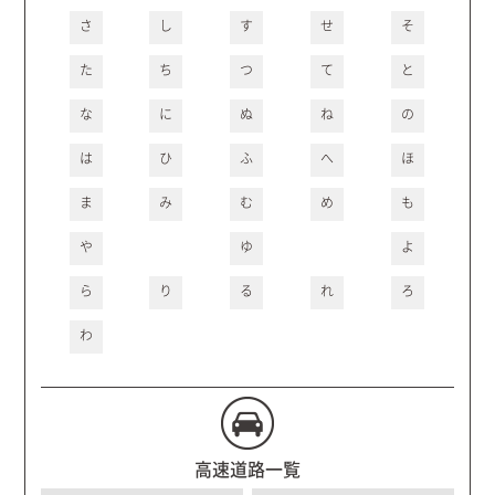
さ
し
す
せ
そ
た
ち
つ
て
と
な
に
ぬ
ね
の
は
ひ
ふ
へ
ほ
ま
み
む
め
も
や
ゆ
よ
ら
り
る
れ
ろ
わ
高速道路一覧