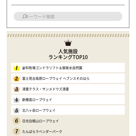
人気施設
ランキングTOP10
1
蓼科牧場ゴンドラリフト＆御泉水自然園
2
富士見台高原ロープウェイ ヘブンスそのはら
3
清里テラス・サンメドウズ清里
4
新穂高ロープウェイ
5
北八ヶ岳ロープウェイ
6
日光白根山ロープウェイ
7
たんばらラベンダーパーク