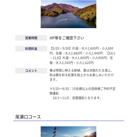
HP等をご確認下さい
営業時間
【5/20～9/30】片道…大人1,600円・小人800
利用料金
円、往復…大人2,880円・小人1,440円 【10/1
～11/6】片道…大人1,800円・小人900円、往
復…大人3,240円・小人1,620円
春は残雪に映える新緑、夏は涼風わたる湖上、
コメント
秋は錦を彩る紅葉を船上からお楽しみいただけ
ます。
※5/20〜9/30：10名様以上の団体様ご予約不定
期運航
10/1〜11/6：定期運航となります。
尾瀬口コース