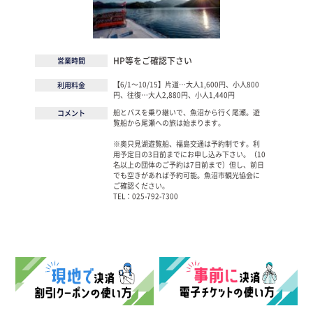
HP等をご確認下さい
営業時間
【6/1〜10/15】片道…大人1,600円、小人800
利用料金
円、往復…大人2,880円、小人1,440円
船とバスを乗り継いで、魚沼から行く尾瀬。遊
コメント
覧船から尾瀬への旅は始まります。
※奥只見湖遊覧船、福島交通は予約制です。利
用予定日の3日前までにお申し込み下さい。（10
名以上の団体のご予約は7日前まで）但し、前日
でも空きがあれば予約可能。魚沼市観光協会に
ご確認ください。
TEL：025-792-7300