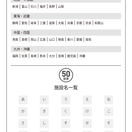
新潟
富山
石川
福井
長野
山梨
東海・近畿
静岡
愛知
岐阜
三重
滋賀
大阪
兵庫
京都
奈良
和歌山
中国・四国
鳥取
島根
岡山
広島
山口
徳島
香川
愛媛
高知
九州・沖縄
福岡
佐賀
長崎
熊本
大分
宮崎
鹿児島
沖縄
施設名一覧
あ
い
う
え
お
か
き
く
け
こ
さ
し
す
せ
そ