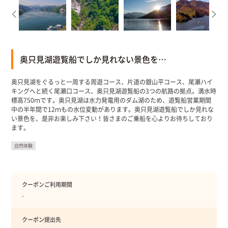
奥只見湖遊覧船でしか見れない景色を…
奥只見湖をぐるっと一周する周遊コース、片道の銀山平コース、尾瀬ハイ
キングへと続く尾瀬口コース、奥只見湖遊覧船の3つの航路の拠点。満水時
標高750ｍです。奥只見湖は水力発電用のダム湖のため、遊覧船営業期間
中の半年間で12ｍもの水位変動があります。奥只見湖遊覧船でしか見れな
い景色を、是非お楽しみ下さい！皆さまのご乗船を心よりお待ちしており
ます。
自然体験
クーポンご利用期間
-
クーポン提出先