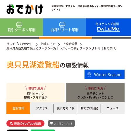
会員登録なしで使える！ 日本最大級のレジャー施設の割引クーポン
サイト！
冬はゲレンデ割引
割引クーポン
印刷
白樺リゾート
印刷
ダレモ「おでかけ」
上越エリア
上越新潟県
奥只見湖遊覧船で使えるクーポン一覧｜レジャーの割引クーポン ダレモ【おでかけ】
奥只見湖遊覧船
の施設情報
Winter Season
現地で決済
事前に決済
割引クーポン
電子チケット
印刷・スマホ提示
クレカ・PayPay・コンビニ
施設情報
アクセス
使い方ガイド
おでかけ日記
ニュース
施設のYouTube動画
よく行くスポット