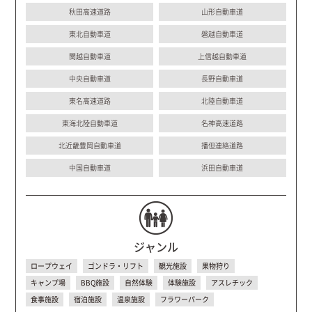
秋田高速道路
山形自動車道
東北自動車道
磐越自動車道
関越自動車道
上信越自動車道
中央自動車道
長野自動車道
東名高速道路
北陸自動車道
東海北陸自動車道
名神高速道路
北近畿豊岡自動車道
播但連絡道路
中国自動車道
浜田自動車道
ジャンル
ロープウェイ
ゴンドラ・リフト
観光施設
果物狩り
キャンプ場
BBQ施設
自然体験
体験施設
アスレチック
食事施設
宿泊施設
温泉施設
フラワーパーク