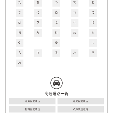
た
ち
つ
て
と
な
に
ぬ
ね
の
は
ひ
ふ
へ
ほ
ま
み
む
め
も
や
ゆ
よ
ら
り
る
れ
ろ
わ
高速道路一覧
道東自動車道
道央自動車道
札樽自動車道
八戸高速道路