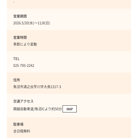
-
営業期間
2026.5/20(水)〜11/8(日)
営業時間
季節により変動
TEL
025-795-2242
住所
魚沼市湯之谷芋川字大鳥1317-3
交通アクセス
関越自動車道/魚沼ICより約50分
MAP
駐車場
全日程無料