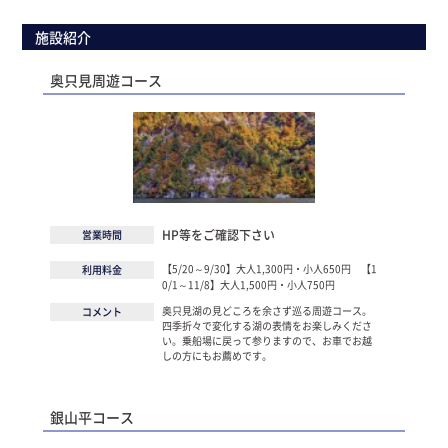
施設紹介
奥只見周遊コース
HP等をご確認下さい
営業時間
【5/20～9/30】大人1,300円・小人650円 【1
利用料金
0/1～11/8】大人1,500円・小人750円
奥只見湖の見どころを余さず巡る周遊コース。
コメント
四季折々で変化する湖の表情をお楽しみくださ
い。乗船場に戻って参りますので、お車でお越
しの方にもお薦めです。
銀山平コース