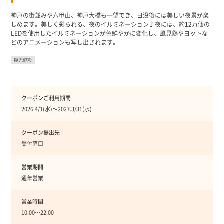
神戸の街並みや六甲山、神戸大橋も一望でき、日没後には美しい夜景が楽
しめます。美しく彩られる、夜のイルミネーション♪夜には、約12万個の
LEDを使用したイルミネーションが色鮮やかに変化し、風見鶏やヨットな
どのアニメーションも写し出されます。
観光施設
クーポンご利用期間
2026.4/1(水)〜2027.3/31(水)
クーポン提出先
受付窓口
営業期間
通年営業
営業時間
10:00〜22:00