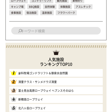
ロープウェイ
ゴンドラ・リフト
観光施設
果物狩り
キャンプ場
BBQ施設
自然体験
体験施設
アスレチック
食事施設
宿泊施設
温泉施設
フラワーパーク
人気施設
ランキングTOP10
1
蓼科牧場ゴンドラリフト＆御泉水自然園
2
清里テラス・サンメドウズ清里
3
富士見台高原ロープウェイ ヘブンスそのはら
4
新穂高ロープウェイ
5
北八ヶ岳ロープウェイ