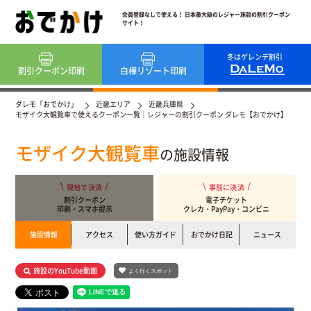
会員登録なしで使える！ 日本最大級のレジャー施設の割引クーポン
サイト！
冬はゲレンデ割引
割引クーポン
印刷
白樺リゾート
印刷
ダレモ「おでかけ」
近畿エリア
近畿兵庫県
モザイク大観覧車で使えるクーポン一覧｜レジャーの割引クーポン ダレモ【おでかけ】
モザイク大観覧車
の施設情報
現地で決済
事前に決済
割引クーポン
電子チケット
印刷・スマホ提示
クレカ・PayPay・コンビニ
施設情報
アクセス
使い方ガイド
おでかけ日記
ニュース
施設のYouTube動画
よく行くスポット