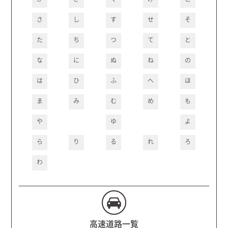
さ
し
す
せ
そ
た
ち
つ
て
と
な
に
ぬ
ね
の
は
ひ
ふ
へ
ほ
ま
み
む
め
も
や
ゆ
よ
ら
り
る
れ
ろ
わ
高速道路一覧