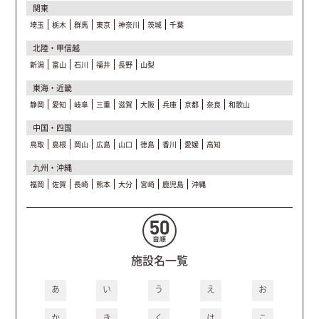
関東
埼玉
栃木
群馬
東京
神奈川
茨城
千葉
北陸・甲信越
新潟
富山
石川
福井
長野
山梨
東海・近畿
静岡
愛知
岐阜
三重
滋賀
大阪
兵庫
京都
奈良
和歌山
中国・四国
鳥取
島根
岡山
広島
山口
徳島
香川
愛媛
高知
九州・沖縄
福岡
佐賀
長崎
熊本
大分
宮崎
鹿児島
沖縄
施設名一覧
あ
い
う
え
お
か
き
く
け
こ