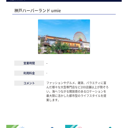
神戸ハーバーランド umie
-
営業時間
-
利用料金
ファッションやグルメ、雑貨、バラエティに富
コメント
んだ様々な大型専門店など200店舗以上が勢ぞろ
い。海へつながる開放感のあるロケーションを
最大限に活かした都市型のライフスタイルを提
案します。