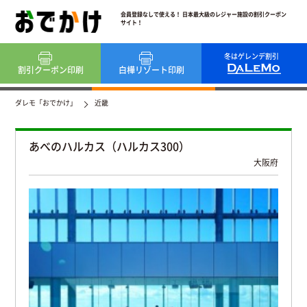
会員登録なしで使える！ 日本最大級のレジャー施設の割引クーポン
サイト！
冬はゲレンデ割引
割引クーポン
印刷
白樺リゾート
印刷
ダレモ「おでかけ」
近畿
あべのハルカス（ハルカス300）
大阪府