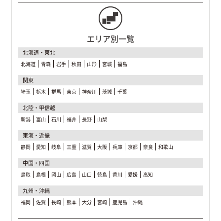
エリア別一覧
北海道・東北
北海道
青森
岩手
秋田
山形
宮城
福島
関東
埼玉
栃木
群馬
東京
神奈川
茨城
千葉
北陸・甲信越
新潟
富山
石川
福井
長野
山梨
東海・近畿
静岡
愛知
岐阜
三重
滋賀
大阪
兵庫
京都
奈良
和歌山
中国・四国
鳥取
島根
岡山
広島
山口
徳島
香川
愛媛
高知
九州・沖縄
福岡
佐賀
長崎
熊本
大分
宮崎
鹿児島
沖縄