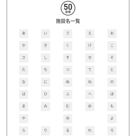
施設名一覧
あ
い
う
え
お
か
き
く
け
こ
さ
し
す
せ
そ
た
ち
つ
て
と
な
に
ぬ
ね
の
は
ひ
ふ
へ
ほ
ま
み
む
め
も
や
ゆ
よ
ら
り
る
れ
ろ