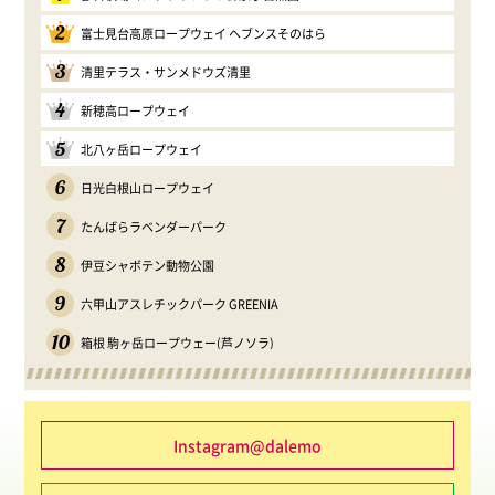
2
富士見台高原ロープウェイ ヘブンスそのはら
3
清里テラス・サンメドウズ清里
4
新穂高ロープウェイ
5
北八ヶ岳ロープウェイ
6
日光白根山ロープウェイ
7
たんばらラベンダーパーク
8
伊豆シャボテン動物公園
9
六甲山アスレチックパーク GREENIA
10
箱根 駒ヶ岳ロープウェー(芦ノソラ)
Instagram@dalemo