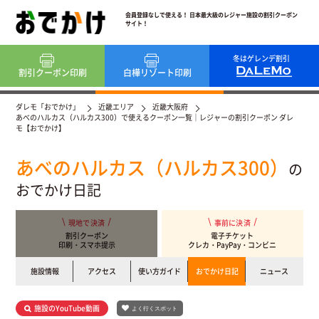
会員登録なしで使える！ 日本最大級のレジャー施設の割引クーポン
サイト！
冬はゲレンデ割引
割引クーポン
印刷
白樺リゾート
印刷
ダレモ「おでかけ」
近畿エリア
近畿大阪府
あべのハルカス（ハルカス300）で使えるクーポン一覧｜レジャーの割引クーポン ダレ
モ【おでかけ】
あべのハルカス（ハルカス300）
の
おでかけ日記
現地で決済
事前に決済
割引クーポン
電子チケット
印刷・スマホ提示
クレカ・PayPay・コンビニ
施設情報
アクセス
使い方ガイド
おでかけ日記
ニュース
施設のYouTube動画
よく行くスポット