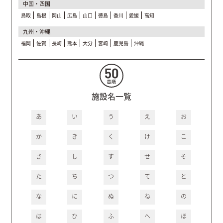
中国・四国
鳥取
島根
岡山
広島
山口
徳島
香川
愛媛
高知
九州・沖縄
福岡
佐賀
長崎
熊本
大分
宮崎
鹿児島
沖縄
施設名一覧
あ
い
う
え
お
か
き
く
け
こ
さ
し
す
せ
そ
た
ち
つ
て
と
な
に
ぬ
ね
の
は
ひ
ふ
へ
ほ