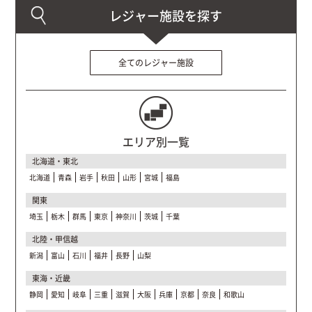
全てのレジャー施設
エリア別一覧
北海道・東北
北海道
青森
岩手
秋田
山形
宮城
福島
関東
埼玉
栃木
群馬
東京
神奈川
茨城
千葉
北陸・甲信越
新潟
富山
石川
福井
長野
山梨
東海・近畿
静岡
愛知
岐阜
三重
滋賀
大阪
兵庫
京都
奈良
和歌山