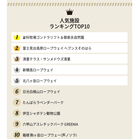
人気施設
ランキングTOP10
1
蓼科牧場ゴンドラリフト＆御泉水自然園
2
富士見台高原ロープウェイ ヘブンスそのはら
3
清里テラス・サンメドウズ清里
4
新穂高ロープウェイ
5
北八ヶ岳ロープウェイ
6
日光白根山ロープウェイ
7
たんばらラベンダーパーク
8
伊豆シャボテン動物公園
9
六甲山アスレチックパーク GREENIA
10
箱根 駒ヶ岳ロープウェー(芦ノソラ)