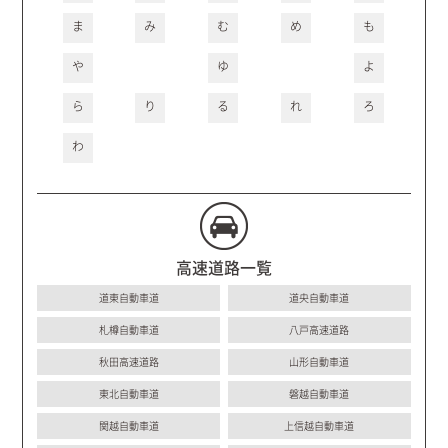
ま
み
む
め
も
や
ゆ
よ
ら
り
る
れ
ろ
わ
高速道路一覧
道東自動車道
道央自動車道
札樽自動車道
八戸高速道路
秋田高速道路
山形自動車道
東北自動車道
磐越自動車道
関越自動車道
上信越自動車道