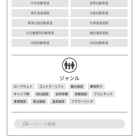
中央自動車道
長野自動車道
東名高速道路
北陸自動車道
東海北陸自動車道
名神高速道路
北近畿豊岡自動車道
播但連絡道路
中国自動車道
浜田自動車道
ジャンル
ロープウェイ
ゴンドラ・リフト
観光施設
果物狩り
キャンプ場
BBQ施設
自然体験
体験施設
アスレチック
食事施設
宿泊施設
温泉施設
フラワーパーク