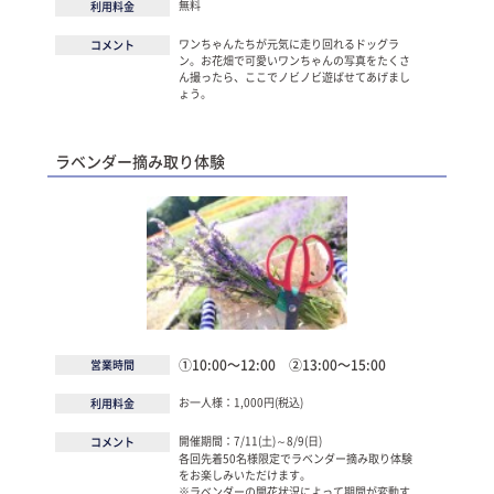
無料
利用料金
ワンちゃんたちが元気に走り回れるドッグラ
コメント
ン。お花畑で可愛いワンちゃんの写真をたくさ
ん撮ったら、ここでノビノビ遊ばせてあげまし
ょう。
ラベンダー摘み取り体験
①10:00～12:00 ②13:00～15:00
営業時間
お一人様：1,000円(税込)
利用料金
開催期間：7/11(土)～8/9(日)
コメント
各回先着50名様限定でラベンダー摘み取り体験
をお楽しみいただけます。
※ラベンダーの開花状況によって期間が変動す