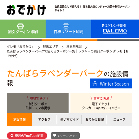
会員登録なしで使える！ 日本最大級のレジャー施設の割引クーポン
サイト！
冬はゲレンデ割引
割引クーポン
印刷
白樺リゾート
印刷
ダレモ「おでかけ」
群馬エリア
群馬群馬県
たんばらラベンダーパークで使えるクーポン一覧｜レジャーの割引クーポン ダレモ【お
でかけ】
たんばらラベンダーパーク
の施設情
報
Winter Season
現地で決済
事前に決済
割引クーポン
電子チケット
印刷・スマホ提示
クレカ・PayPay・コンビニ
施設情報
アクセス
使い方ガイド
おでかけ日記
ニュース
施設のYouTube動画
よく行くスポット