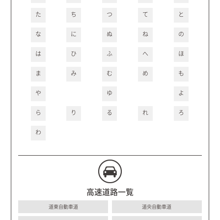
た
ち
つ
て
と
な
に
ぬ
ね
の
は
ひ
ふ
へ
ほ
ま
み
む
め
も
や
ゆ
よ
ら
り
る
れ
ろ
わ
高速道路一覧
道東自動車道
道央自動車道