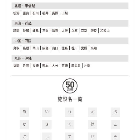
北陸・甲信越
新潟
富山
石川
福井
長野
山梨
東海・近畿
静岡
愛知
岐阜
三重
滋賀
大阪
兵庫
京都
奈良
和歌山
中国・四国
鳥取
島根
岡山
広島
山口
徳島
香川
愛媛
高知
九州・沖縄
福岡
佐賀
長崎
熊本
大分
宮崎
鹿児島
沖縄
施設名一覧
あ
い
う
え
お
か
き
く
け
こ
さ
し
す
せ
そ