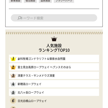
食事施設
宿泊施設
温泉施設
フラワーパーク
人気施設
ランキングTOP10
1
蓼科牧場ゴンドラリフト＆御泉水自然園
2
富士見台高原ロープウェイ ヘブンスそのはら
3
清里テラス・サンメドウズ清里
4
新穂高ロープウェイ
5
北八ヶ岳ロープウェイ
6
日光白根山ロープウェイ