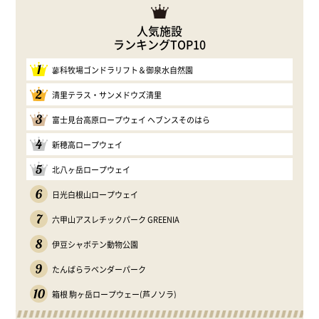
人気施設
ランキングTOP10
1
蓼科牧場ゴンドラリフト＆御泉水自然園
2
清里テラス・サンメドウズ清里
3
富士見台高原ロープウェイ ヘブンスそのはら
4
新穂高ロープウェイ
5
北八ヶ岳ロープウェイ
6
日光白根山ロープウェイ
7
六甲山アスレチックパーク GREENIA
8
伊豆シャボテン動物公園
9
たんばらラベンダーパーク
10
箱根 駒ヶ岳ロープウェー(芦ノソラ)