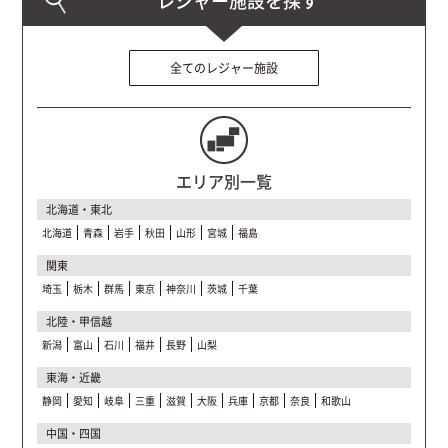
全てのレジャー施設
エリア別一覧
北海道・東北
北海道
青森
岩手
秋田
山形
宮城
福島
関東
埼玉
栃木
群馬
東京
神奈川
茨城
千葉
北陸・甲信越
新潟
富山
石川
福井
長野
山梨
東海・近畿
静岡
愛知
岐阜
三重
滋賀
大阪
兵庫
京都
奈良
和歌山
中国・四国