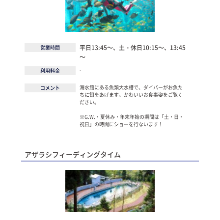
平日13:45～、土・休日10:15～、13:45
営業時間
～
-
利用料金
海水館にある魚類大水槽で、ダイバーがお魚た
コメント
ちに餌をあげます。かわいいお食事姿をご覧く
ださい。
※G.W.・夏休み・年末年始の期間は「土・日・
祝日」の時間にショーを行ないます！
アザラシフィーディングタイム