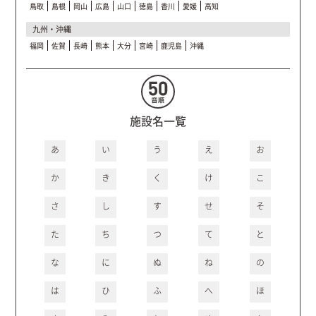
鳥取
島根
岡山
広島
山口
徳島
香川
愛媛
高知
九州・沖縄
福岡
佐賀
長崎
熊本
大分
宮崎
鹿児島
沖縄
施設名一覧
あ
い
う
え
お
か
き
く
け
こ
さ
し
す
せ
そ
た
ち
つ
て
と
な
に
ぬ
ね
の
は
ひ
ふ
へ
ほ