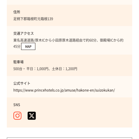
住所
足柄下郡箱根町元箱根139
交通アクセス
東名高速道路/厚木ICから小田原厚木道路経由で約60分、御殿場ICから約
45分
MAP
駐車場
500台・ 平日：1,000円、土休日：1,200円
公式サイト
https://www.princehotels.co.jp/amuse/hakone-en/suizokukan/
SNS