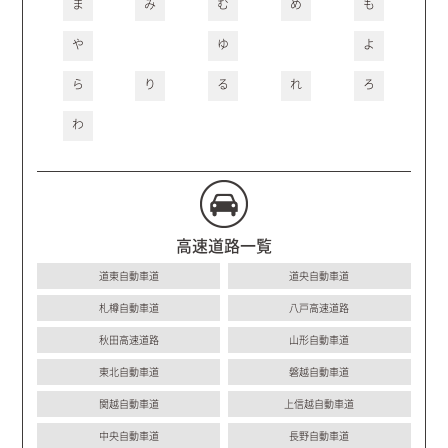
ま
み
む
め
も
や
ゆ
よ
ら
り
る
れ
ろ
わ
高速道路一覧
道東自動車道
道央自動車道
札樽自動車道
八戸高速道路
秋田高速道路
山形自動車道
東北自動車道
磐越自動車道
関越自動車道
上信越自動車道
中央自動車道
長野自動車道