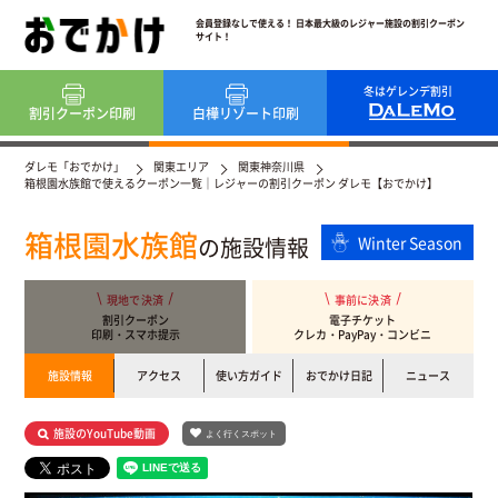
会員登録なしで使える！ 日本最大級のレジャー施設の割引クーポン
サイト！
冬はゲレンデ割引
割引クーポン
印刷
白樺リゾート
印刷
ダレモ「おでかけ」
関東エリア
関東神奈川県
箱根園水族館で使えるクーポン一覧｜レジャーの割引クーポン ダレモ【おでかけ】
箱根園水族館
の施設情報
Winter Season
現地で決済
事前に決済
割引クーポン
電子チケット
印刷・スマホ提示
クレカ・PayPay・コンビニ
施設情報
アクセス
使い方ガイド
おでかけ日記
ニュース
施設のYouTube動画
よく行くスポット