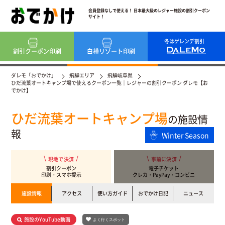
会員登録なしで使える！ 日本最大級のレジャー施設の割引クーポン
サイト！
冬はゲレンデ割引
割引クーポン
印刷
白樺リゾート
印刷
ダレモ「おでかけ」
飛騨エリア
飛騨岐阜県
ひだ流葉オートキャンプ場で使えるクーポン一覧｜レジャーの割引クーポン ダレモ【お
でかけ】
ひだ流葉オートキャンプ場
の施設情
報
Winter Season
現地で決済
事前に決済
割引クーポン
電子チケット
印刷・スマホ提示
クレカ・PayPay・コンビニ
施設情報
アクセス
使い方ガイド
おでかけ日記
ニュース
施設のYouTube動画
よく行くスポット