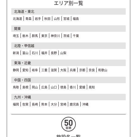
エリア別一覧
北海道・東北
北海道
青森
岩手
秋田
山形
宮城
福島
関東
埼玉
栃木
群馬
東京
神奈川
茨城
千葉
北陸・甲信越
新潟
富山
石川
福井
長野
山梨
東海・近畿
静岡
愛知
岐阜
三重
滋賀
大阪
兵庫
京都
奈良
和歌山
中国・四国
鳥取
島根
岡山
広島
山口
徳島
香川
愛媛
高知
九州・沖縄
福岡
佐賀
長崎
熊本
大分
宮崎
鹿児島
沖縄
施設名一覧