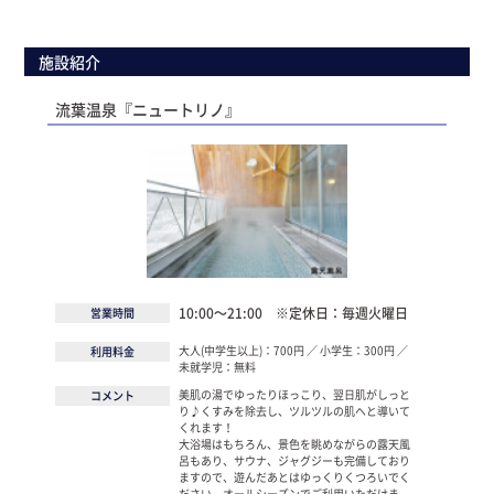
施設紹介
流葉温泉『ニュートリノ』
10:00～21:00 ※定休日：毎週火曜日
営業時間
大人(中学生以上)：700円 ／ 小学生：300円 ／
利用料金
未就学児：無料
美肌の湯でゆったりほっこり、翌日肌がしっと
コメント
り♪くすみを除去し、ツルツルの肌へと導いて
くれます！
大浴場はもちろん、景色を眺めながらの露天風
呂もあり、サウナ、ジャグジーも完備しており
ますので、遊んだあとはゆっくりくつろいでく
ださい。オールシーズンでご利用いただけま