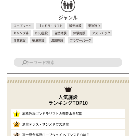
ジャンル
ロープウェイ
ゴンドラ・リフト
観光施設
果物狩り
キャンプ場
BBQ施設
自然体験
体験施設
アスレチック
食事施設
宿泊施設
温泉施設
フラワーパーク
人気施設
ランキングTOP10
1
蓼科牧場ゴンドラリフト＆御泉水自然園
2
清里テラス・サンメドウズ清里
3
富士見台高原ロープウェイ ヘブンスそのはら