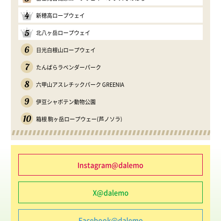
4
新穂高ロープウェイ
5
北八ヶ岳ロープウェイ
6
日光白根山ロープウェイ
7
たんばらラベンダーパーク
8
六甲山アスレチックパーク GREENIA
9
伊豆シャボテン動物公園
10
箱根 駒ヶ岳ロープウェー(芦ノソラ)
Instagram@dalemo
X@dalemo
Facebook@dalemo