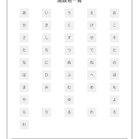
あ
い
う
え
お
か
き
く
け
こ
さ
し
す
せ
そ
た
ち
つ
て
と
な
に
ぬ
ね
の
は
ひ
ふ
へ
ほ
ま
み
む
め
も
や
ゆ
よ
ら
り
る
れ
ろ
わ