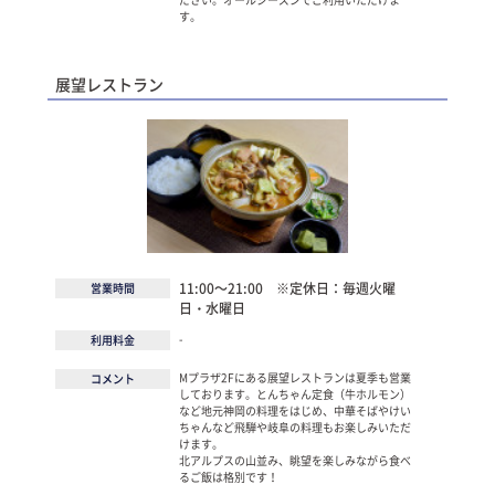
す。
展望レストラン
11:00～21:00 ※定休日：毎週火曜
営業時間
日・水曜日
-
利用料金
Mプラザ2Fにある展望レストランは夏季も営業
コメント
しております。とんちゃん定食（牛ホルモン）
など地元神岡の料理をはじめ、中華そばやけい
ちゃんなど飛騨や岐阜の料理もお楽しみいただ
けます。
北アルプスの山並み、眺望を楽しみながら食べ
るご飯は格別です！