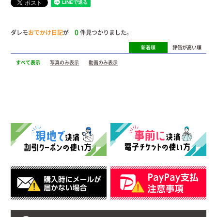
0
ダレモ
おでかけ日記
が
件見つかりました。
新着順
評価が高い順
すべて表示
写真のみ表示
動画のみ表示