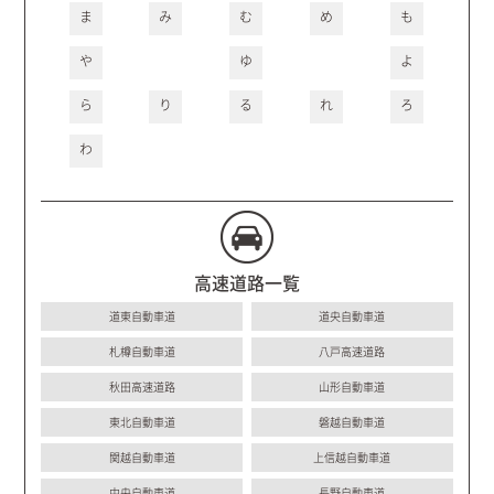
ま
み
む
め
も
や
ゆ
よ
ら
り
る
れ
ろ
わ
高速道路一覧
道東自動車道
道央自動車道
札樽自動車道
八戸高速道路
秋田高速道路
山形自動車道
東北自動車道
磐越自動車道
関越自動車道
上信越自動車道
中央自動車道
長野自動車道