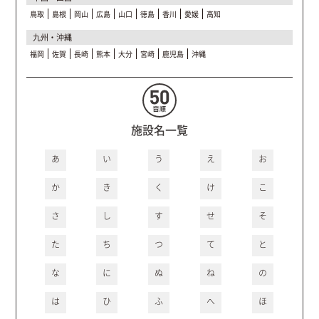
鳥取
島根
岡山
広島
山口
徳島
香川
愛媛
高知
九州・沖縄
福岡
佐賀
長崎
熊本
大分
宮崎
鹿児島
沖縄
施設名一覧
あ
い
う
え
お
か
き
く
け
こ
さ
し
す
せ
そ
た
ち
つ
て
と
な
に
ぬ
ね
の
は
ひ
ふ
へ
ほ