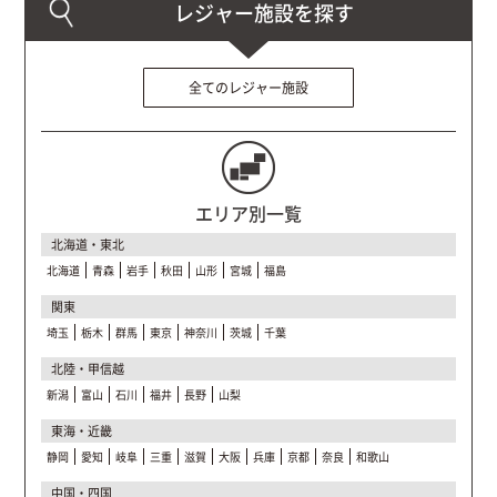
全てのレジャー施設
エリア別一覧
北海道・東北
北海道
青森
岩手
秋田
山形
宮城
福島
関東
埼玉
栃木
群馬
東京
神奈川
茨城
千葉
北陸・甲信越
新潟
富山
石川
福井
長野
山梨
東海・近畿
静岡
愛知
岐阜
三重
滋賀
大阪
兵庫
京都
奈良
和歌山
中国・四国