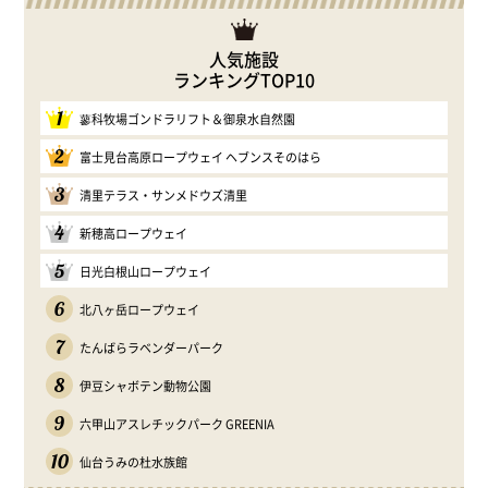
人気施設
ランキングTOP10
1
蓼科牧場ゴンドラリフト＆御泉水自然園
2
富士見台高原ロープウェイ ヘブンスそのはら
3
清里テラス・サンメドウズ清里
4
新穂高ロープウェイ
5
日光白根山ロープウェイ
6
北八ヶ岳ロープウェイ
7
たんばらラベンダーパーク
8
伊豆シャボテン動物公園
9
六甲山アスレチックパーク GREENIA
10
仙台うみの杜水族館