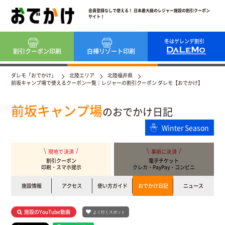
会員登録なしで使える！ 日本最大級のレジャー施設の割引クーポン
サイト！
冬はゲレンデ割引
割引クーポン
印刷
白樺リゾート
印刷
ダレモ「おでかけ」
北陸エリア
北陸福井県
前坂キャンプ場で使えるクーポン一覧｜レジャーの割引クーポン ダレモ【おでかけ】
前坂キャンプ場
のおでかけ日記
Winter Season
現地で決済
事前に決済
割引クーポン
電子チケット
印刷・スマホ提示
クレカ・PayPay・コンビニ
施設情報
アクセス
使い方ガイド
おでかけ日記
ニュース
施設のYouTube動画
よく行くスポット