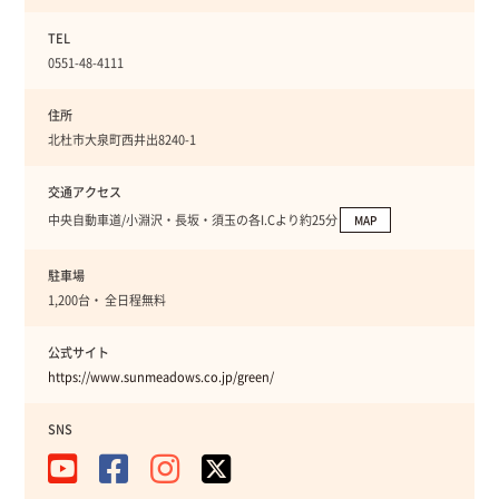
TEL
0551-48-4111
住所
北杜市大泉町西井出8240-1
交通アクセス
中央自動車道/小淵沢・長坂・須玉の各I.Cより約25分
MAP
駐車場
1,200台・ 全日程無料
公式サイト
https://www.sunmeadows.co.jp/green/
SNS