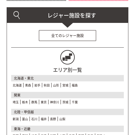
全てのレジャー施設
エリア別一覧
北海道・東北
北海道
青森
岩手
秋田
山形
宮城
福島
関東
埼玉
栃木
群馬
東京
神奈川
茨城
千葉
北陸・甲信越
新潟
富山
石川
福井
長野
山梨
東海・近畿