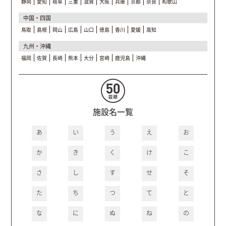
静岡
愛知
岐阜
三重
滋賀
大阪
兵庫
京都
奈良
和歌山
中国・四国
鳥取
島根
岡山
広島
山口
徳島
香川
愛媛
高知
九州・沖縄
福岡
佐賀
長崎
熊本
大分
宮崎
鹿児島
沖縄
施設名一覧
あ
い
う
え
お
か
き
く
け
こ
さ
し
す
せ
そ
た
ち
つ
て
と
な
に
ぬ
ね
の