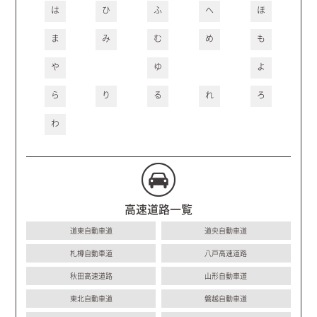
は
ひ
ふ
へ
ほ
ま
み
む
め
も
や
ゆ
よ
ら
り
る
れ
ろ
わ
高速道路一覧
道東自動車道
道央自動車道
札樽自動車道
八戸高速道路
秋田高速道路
山形自動車道
東北自動車道
磐越自動車道