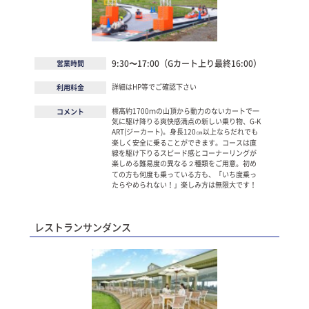
9:30〜17:00（Gカート上り最終16:00）
営業時間
詳細はHP等でご確認下さい
利用料金
標高約1700ｍの山頂から動力のないカートで一
コメント
気に駆け降りる爽快感満点の新しい乗り物、G-K
ART(ジーカート)。身長120㎝以上ならだれでも
楽しく安全に乗ることができます。コースは直
線を駆け下りるスピード感とコーナーリングが
楽しめる難易度の異なる２種類をご用意。初め
ての方も何度も乗っている方も、「いち度乗っ
たらやめられない！」楽しみ方は無限大です！
レストランサンダンス