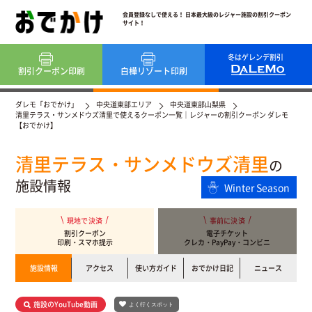
会員登録なしで使える！ 日本最大級のレジャー施設の割引クーポン
サイト！
冬はゲレンデ割引
割引クーポン
印刷
白樺リゾート
印刷
ダレモ「おでかけ」
中央道東部エリア
中央道東部山梨県
清里テラス・サンメドウズ清里で使えるクーポン一覧｜レジャーの割引クーポン ダレモ
【おでかけ】
清里テラス・サンメドウズ清里
の
施設情報
Winter Season
現地で決済
事前に決済
割引クーポン
電子チケット
印刷・スマホ提示
クレカ・PayPay・コンビニ
施設情報
アクセス
使い方ガイド
おでかけ日記
ニュース
施設のYouTube動画
よく行くスポット