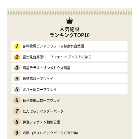
人気施設
ランキングTOP10
1
蓼科牧場ゴンドラリフト＆御泉水自然園
2
富士見台高原ロープウェイ ヘブンスそのはら
3
清里テラス・サンメドウズ清里
4
新穂高ロープウェイ
5
北八ヶ岳ロープウェイ
6
日光白根山ロープウェイ
7
たんばらラベンダーパーク
8
伊豆シャボテン動物公園
9
六甲山アスレチックパーク GREENIA