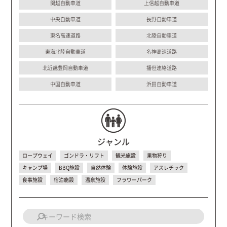
関越自動車道
上信越自動車道
中央自動車道
長野自動車道
東名高速道路
北陸自動車道
東海北陸自動車道
名神高速道路
北近畿豊岡自動車道
播但連絡道路
中国自動車道
浜田自動車道
ジャンル
ロープウェイ
ゴンドラ・リフト
観光施設
果物狩り
キャンプ場
BBQ施設
自然体験
体験施設
アスレチック
食事施設
宿泊施設
温泉施設
フラワーパーク