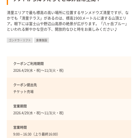
清里エリアで最も標高の高い場所に位置するサンメドウズ清里ですが、な
かでも「清里テラス」があるのは、標高1900メートルに達する山頂エリ
ア。眼下には富士山や野辺山高原の絶景が広がります。「八ヶ岳ブルー」
といわれる鮮やかな空の下、開放的なひと時をお楽しみください♪
ゴンドラ・リフト
食事施設
クーポンご利用期間
2026.4/29(水・祝)〜11/3(火・祝)
クーポン提出先
チケット売場
営業期間
2026.4/29(水・祝)〜11/3(火・祝)
営業時間
9:00～16:30（上り最終16:00）