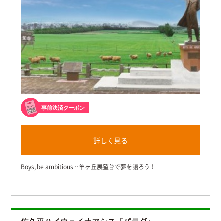
事前決済クーポン
詳しく見る
Boys, be ambitious…羊ヶ丘展望台で夢を語ろう！
佐久平ハイウェイオアシス「パラダ」