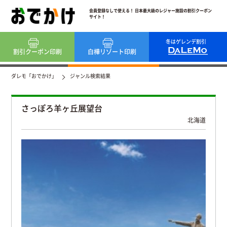
会員登録なしで使える！ 日本最大級のレジャー施設の割引クーポン
サイト！
冬はゲレンデ割引
割引クーポン
印刷
白樺リゾート
印刷
ダレモ「おでかけ」
ジャンル検索結果
さっぽろ羊ヶ丘展望台
北海道