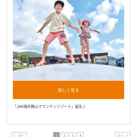
詳しく見る
「JAM福井勝山マウンテンリゾート」誕生♪
前へ
1
2
3
4
次へ