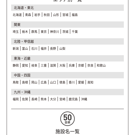
北海道・東北
北海道
青森
岩手
秋田
山形
宮城
福島
関東
埼玉
栃木
群馬
東京
神奈川
茨城
千葉
北陸・甲信越
新潟
富山
石川
福井
長野
山梨
東海・近畿
静岡
愛知
岐阜
三重
滋賀
大阪
兵庫
京都
奈良
和歌山
中国・四国
鳥取
島根
岡山
広島
山口
徳島
香川
愛媛
高知
九州・沖縄
福岡
佐賀
長崎
熊本
大分
宮崎
鹿児島
沖縄
施設名一覧