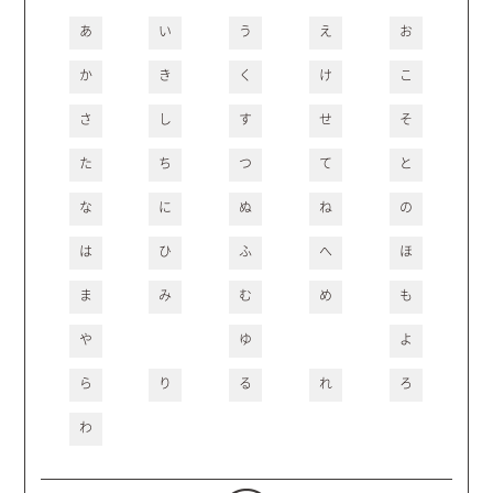
あ
い
う
え
お
か
き
く
け
こ
さ
し
す
せ
そ
た
ち
つ
て
と
な
に
ぬ
ね
の
は
ひ
ふ
へ
ほ
ま
み
む
め
も
や
ゆ
よ
ら
り
る
れ
ろ
わ