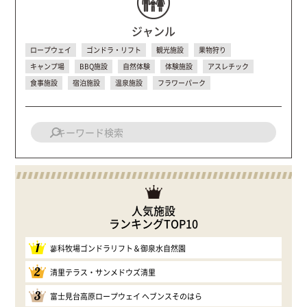
ジャンル
ロープウェイ
ゴンドラ・リフト
観光施設
果物狩り
キャンプ場
BBQ施設
自然体験
体験施設
アスレチック
食事施設
宿泊施設
温泉施設
フラワーパーク
人気施設
ランキングTOP10
1
蓼科牧場ゴンドラリフト＆御泉水自然園
2
清里テラス・サンメドウズ清里
3
富士見台高原ロープウェイ ヘブンスそのはら