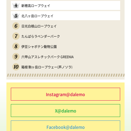
4
新穂高ロープウェイ
5
北八ヶ岳ロープウェイ
6
日光白根山ロープウェイ
7
たんばらラベンダーパーク
8
伊豆シャボテン動物公園
9
六甲山アスレチックパーク GREENIA
10
箱根 駒ヶ岳ロープウェー(芦ノソラ)
Instagram@dalemo
X@dalemo
Facebook@dalemo