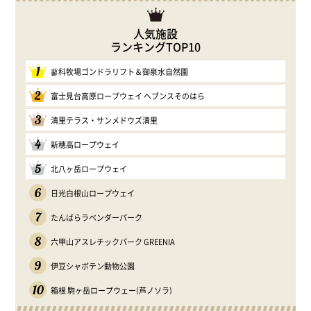
人気施設
ランキングTOP10
1
蓼科牧場ゴンドラリフト＆御泉水自然園
2
富士見台高原ロープウェイ ヘブンスそのはら
3
清里テラス・サンメドウズ清里
4
新穂高ロープウェイ
5
北八ヶ岳ロープウェイ
6
日光白根山ロープウェイ
7
たんばらラベンダーパーク
8
六甲山アスレチックパーク GREENIA
9
伊豆シャボテン動物公園
10
箱根 駒ヶ岳ロープウェー(芦ノソラ)