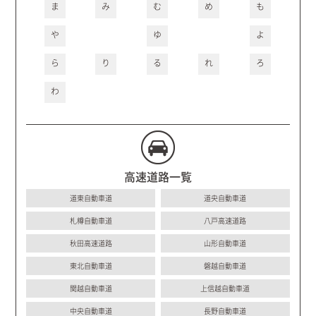
ま
み
む
め
も
や
ゆ
よ
ら
り
る
れ
ろ
わ
高速道路一覧
道東自動車道
道央自動車道
札樽自動車道
八戸高速道路
秋田高速道路
山形自動車道
東北自動車道
磐越自動車道
関越自動車道
上信越自動車道
中央自動車道
長野自動車道