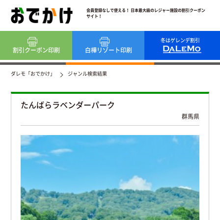
会員登録なしで使える！ 日本最大級のレジャー施設の割引クーポン
サイト！
冬はゲレンデ割引
割引クーポン
印刷
白樺リゾート
印刷
ダレモ「おでかけ」
ジャンル検索結果
たんばらラベンダーパーク
群馬県