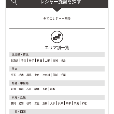
全てのレジャー施設
エリア別一覧
北海道・東北
北海道
青森
岩手
秋田
山形
宮城
福島
関東
埼玉
栃木
群馬
東京
神奈川
茨城
千葉
北陸・甲信越
新潟
富山
石川
福井
長野
山梨
東海・近畿
静岡
愛知
岐阜
三重
滋賀
大阪
兵庫
京都
奈良
和歌山
中国・四国