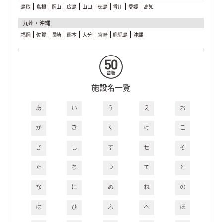
鳥取
島根
岡山
広島
山口
徳島
香川
愛媛
高知
九州・沖縄
福岡
佐賀
長崎
熊本
大分
宮崎
鹿児島
沖縄
施設名一覧
あ
い
う
え
お
か
き
く
け
こ
さ
し
す
せ
そ
た
ち
つ
て
と
な
に
ぬ
ね
の
は
ひ
ふ
へ
ほ