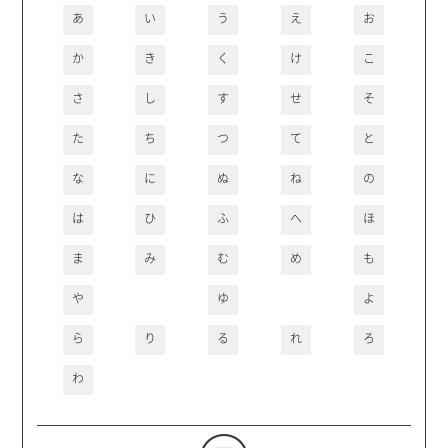
あ
い
う
え
お
か
き
く
け
こ
さ
し
す
せ
そ
た
ち
つ
て
と
な
に
ぬ
ね
の
は
ひ
ふ
へ
ほ
ま
み
む
め
も
や
ゆ
よ
ら
り
る
れ
ろ
わ