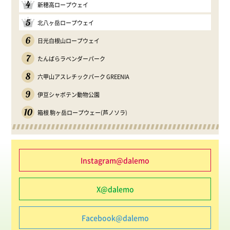
4
新穂高ロープウェイ
5
北八ヶ岳ロープウェイ
6
日光白根山ロープウェイ
7
たんばらラベンダーパーク
8
六甲山アスレチックパーク GREENIA
9
伊豆シャボテン動物公園
10
箱根 駒ヶ岳ロープウェー(芦ノソラ)
Instagram@dalemo
X@dalemo
Facebook@dalemo