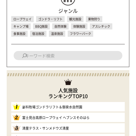
ジャンル
ロープウェイ
ゴンドラ・リフト
観光施設
果物狩り
キャンプ場
BBQ施設
自然体験
体験施設
アスレチック
食事施設
宿泊施設
温泉施設
フラワーパーク
人気施設
ランキングTOP10
1
蓼科牧場ゴンドラリフト＆御泉水自然園
2
富士見台高原ロープウェイ ヘブンスそのはら
3
清里テラス・サンメドウズ清里