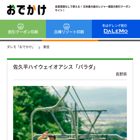
会員登録なしで使える！ 日本最大級のレジャー施設の割引クーポン
サイト！
冬はゲレンデ割引
割引クーポン
印刷
白樺リゾート
印刷
ダレモ「おでかけ」
東信
佐久平ハイウェイオアシス「パラダ」
長野県