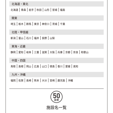
北海道・東北
北海道
青森
岩手
秋田
山形
宮城
福島
関東
埼玉
栃木
群馬
東京
神奈川
茨城
千葉
北陸・甲信越
新潟
富山
石川
福井
長野
山梨
東海・近畿
静岡
愛知
岐阜
三重
滋賀
大阪
兵庫
京都
奈良
和歌山
中国・四国
鳥取
島根
岡山
広島
山口
徳島
香川
愛媛
高知
九州・沖縄
福岡
佐賀
長崎
熊本
大分
宮崎
鹿児島
沖縄
施設名一覧