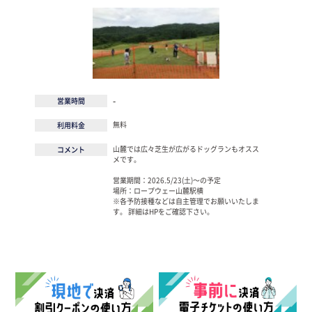
-
営業時間
無料
利用料金
山麓では広々芝生が広がるドッグランもオスス
コメント
メです。
営業期間：2026.5/23(土)〜の予定
場所：ロープウェー山麓駅横
※各予防接種などは自主管理でお願いいたしま
す。 詳細はHPをご確認下さい。