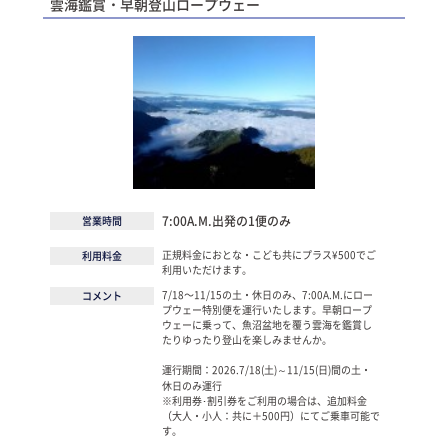
雲海鑑賞・早朝登山ロープウェー
7:00A.M.出発の1便のみ
営業時間
正規料金におとな・こども共にプラス¥500でご
利用料金
利用いただけます。
7/18〜11/15の土・休日のみ、7:00A.M.にロー
コメント
プウェー特別便を運行いたします。早朝ロープ
ウェーに乗って、魚沼盆地を覆う雲海を鑑賞し
たりゆったり登山を楽しみませんか。
運行期間：2026.7/18(土)～11/15(日)間の土・
休日のみ運行
※利用券･割引券をご利用の場合は、追加料金
（大人・小人：共に＋500円）にてご乗車可能で
す。