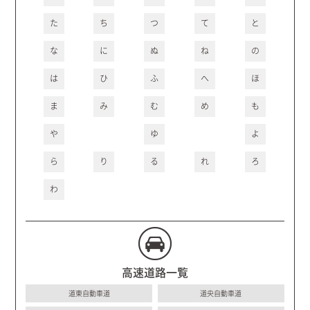
た
ち
つ
て
と
な
に
ぬ
ね
の
は
ひ
ふ
へ
ほ
ま
み
む
め
も
や
ゆ
よ
ら
り
る
れ
ろ
わ
高速道路一覧
道東自動車道
道央自動車道