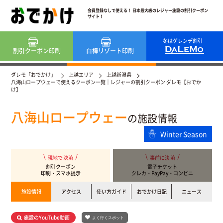
会員登録なしで使える！ 日本最大級のレジャー施設の割引クーポン
サイト！
冬はゲレンデ割引
割引クーポン
印刷
白樺リゾート
印刷
ダレモ「おでかけ」
上越エリア
上越新潟県
八海山ロープウェーで使えるクーポン一覧｜レジャーの割引クーポン ダレモ【おでか
け】
八海山ロープウェー
の施設情報
Winter Season
現地で決済
事前に決済
割引クーポン
電子チケット
印刷・スマホ提示
クレカ・PayPay・コンビニ
施設情報
アクセス
使い方ガイド
おでかけ日記
ニュース
施設のYouTube動画
よく行くスポット