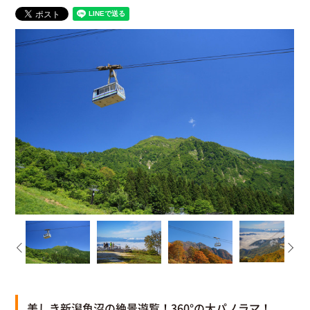
美しき新潟魚沼の絶景遊覧！360°の大パノラマ！