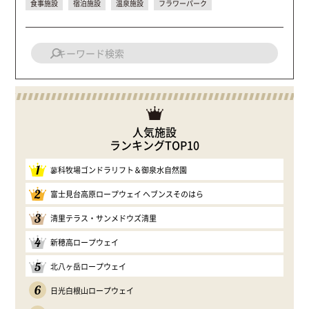
食事施設
宿泊施設
温泉施設
フラワーパーク
人気施設
ランキングTOP10
1
蓼科牧場ゴンドラリフト＆御泉水自然園
2
富士見台高原ロープウェイ ヘブンスそのはら
3
清里テラス・サンメドウズ清里
4
新穂高ロープウェイ
5
北八ヶ岳ロープウェイ
6
日光白根山ロープウェイ