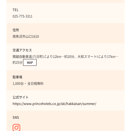
TEL
025-775-3311
住所
南魚沼市山口1610
交通アクセス
関越自動車道/六日町I.Cより12km…約20分、大和スマートI.Cより17km…
約25分
MAP
駐車場
1,000台・ 全日程無料
公式サイト
https://www.princehotels.co.jp/ski/hakkaisan/summer/
SNS