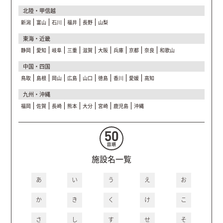
北陸・甲信越
新潟
富山
石川
福井
長野
山梨
東海・近畿
静岡
愛知
岐阜
三重
滋賀
大阪
兵庫
京都
奈良
和歌山
中国・四国
鳥取
島根
岡山
広島
山口
徳島
香川
愛媛
高知
九州・沖縄
福岡
佐賀
長崎
熊本
大分
宮崎
鹿児島
沖縄
施設名一覧
あ
い
う
え
お
か
き
く
け
こ
さ
し
す
せ
そ