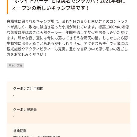
”ホワイトバーチ”とは英名でシラカバ！2021年春に
オープンの新しいキャンプ場です！
白樺林に囲まれたキャンプ場は、晴れた日の青空と白い幹とのコントラス
トが美しく、敷地には透き通った小川が流れています。標高1300ｍの冷涼
な気候は夏はまさに天然クーラー。年間を通して焚火をお楽しみいただけ
ます。静かな夜、空には今にも落ちてきそうな満天の星。もしかしたら野
生動物に出会えることもあるかもしれません。アクセスも便利で近隣には
観光施設やアクティビティーも充実。豊かな自然の中で思い思いの過ごし
方をお楽しみください！
キャンプ場
クーポンご利用期間
-
クーポン提出先
-
営業期間