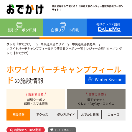
会員登録なしで使える！ 日本最大級のレジャー施設の割引クーポン
サイト！
冬はゲレンデ割引
割引クーポン
印刷
白樺リゾート
印刷
ダレモ「おでかけ」
中央道東部エリア
中央道東部長野県
ホワイトバーチキャンプフィールドで使えるクーポン一覧｜レジャーの割引クーポン ダ
レモ【おでかけ】
ホワイトバーチキャンプフィール
ド
の施設情報
Winter Season
現地で決済
事前に決済
割引クーポン
電子チケット
印刷・スマホ提示
クレカ・PayPay・コンビニ
施設情報
アクセス
使い方ガイド
おでかけ日記
ニュース
施設のYouTube動画
よく行くスポット