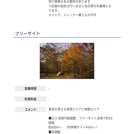
切り株等のある箇所があります
※区画の指定は行いません当日受付先着順とな
ります。
※バイク、トレーラー乗り入れ不可
フリーサイト
-
営業時間
-
利用料金
星空の見える草原エリアと林間エリア
コメント
■広さ 収容可能組数：フリーサイト全体で約50
組程
約6000㎡ （内林間サイト4500㎡）
■定員数