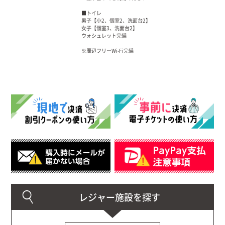
■トイレ
男子【小2、個室2、洗面台2】
女子【個室3、洗面台2】
ウォシュレット完備
※周辺フリーWi-Fi完備