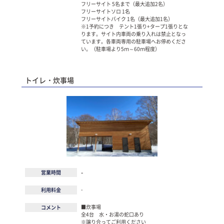
フリーサイト 5名まで（最大追加2名）
フリーサイトソロ 1名
フリーサイトバイク 1名（最大追加1名）
※1予約につき テント1張り+タープ1張りとな
ります。サイト内車両の乗り入れは禁止となっ
ています。各車両専用の駐車場へお停めくださ
い。（駐車場より5ｍ～60ｍ程度）
トイレ・炊事場
-
営業時間
-
利用料金
■炊事場
コメント
全4台 水・お湯の蛇口あり
※譲り合ってご利用ください