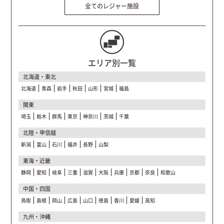
全てのレジャー施設
エリア別一覧
北海道・東北
北海道
青森
岩手
秋田
山形
宮城
福島
関東
埼玉
栃木
群馬
東京
神奈川
茨城
千葉
北陸・甲信越
新潟
富山
石川
福井
長野
山梨
東海・近畿
静岡
愛知
岐阜
三重
滋賀
大阪
兵庫
京都
奈良
和歌山
中国・四国
鳥取
島根
岡山
広島
山口
徳島
香川
愛媛
高知
九州・沖縄