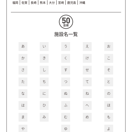
福岡
佐賀
長崎
熊本
大分
宮崎
鹿児島
沖縄
施設名一覧
あ
い
う
え
お
か
き
く
け
こ
さ
し
す
せ
そ
た
ち
つ
て
と
な
に
ぬ
ね
の
は
ひ
ふ
へ
ほ
ま
み
む
め
も
や
ゆ
よ