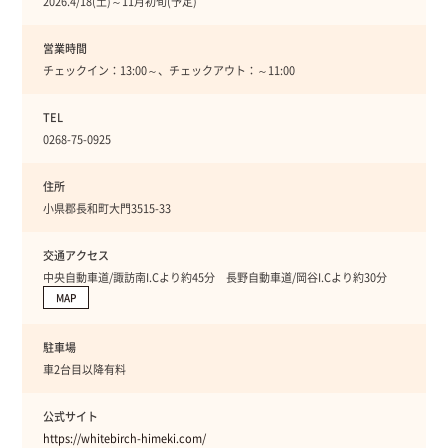
2026.4/18(土)～11月初旬(予定)
営業時間
チェックイン：13:00～、チェックアウト：～11:00
TEL
0268-75-0925
住所
小県郡長和町大門3515-33
交通アクセス
中央自動車道/諏訪南I.Cより約45分 長野自動車道/岡谷I.Cより約30分
MAP
駐車場
車2台目以降有料
公式サイト
https://whitebirch-himeki.com/