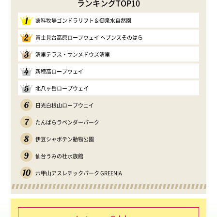
ランキングTOP10
1
蓼科牧場ゴンドラリフト＆御泉水自然園
2
富士見台高原ロープウェイ ヘブンスそのはら
3
清里テラス・サンメドウズ清里
4
新穂高ロープウェイ
5
北八ヶ岳ロープウェイ
6
日光白根山ロープウェイ
7
たんばらラベンダーパーク
8
伊豆シャボテン動物公園
9
仙台うみの杜水族館
10
六甲山アスレチックパーク GREENIA