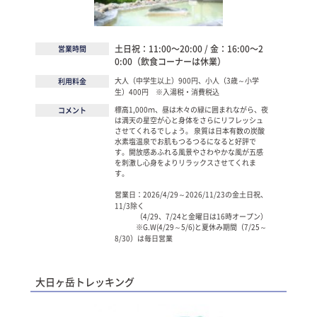
土日祝：11:00～20:00 / 金：16:00～2
営業時間
0:00（飲食コーナーは休業）
大人（中学生以上）900円、小人（3歳～小学
利用料金
生）400円 ※入湯税・消費税込
標高1,000ｍ、昼は木々の緑に囲まれながら、夜
コメント
は満天の星空が心と身体をさらにリフレッシュ
させてくれるでしょう。 泉質は日本有数の炭酸
水素塩温泉でお肌もつるつるになると好評で
す。開放感あふれる風景やさわやかな風が五感
を刺激し心身をよりリラックスさせてくれま
す。
営業日：2026/4/29～2026/11/23の金土日祝、
11/3除く
（4/29、7/24と金曜日は16時オープン）
※G.W(4/29～5/6)と夏休み期間（7/25～
8/30）は毎日営業
大日ヶ岳トレッキング