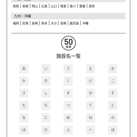
鳥取
島根
岡山
広島
山口
徳島
香川
愛媛
高知
九州・沖縄
福岡
佐賀
長崎
熊本
大分
宮崎
鹿児島
沖縄
施設名一覧
あ
い
う
え
お
か
き
く
け
こ
さ
し
す
せ
そ
た
ち
つ
て
と
な
に
ぬ
ね
の
は
ひ
ふ
へ
ほ