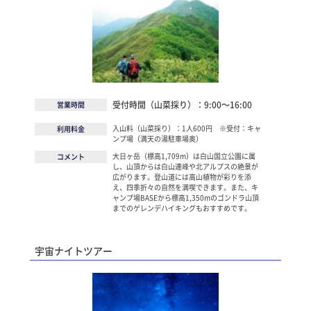
受付時間（山菜採り）：9:00～16:00
営業時間
入山料（山菜採り）：1人600円 ※受付：キャ
利用料金
ンプ場（満天の湯駐車場奥）
大日ヶ岳（標高1,709m）は白山国立公園に属
コメント
し、山頂からは白山連峰や北アルプスの絶景が
広がります。登山道には高山植物が彩りを添
え、四季折々の自然を満喫できます。また、キ
ャンプ場BASEから標高1,350mのゴンドラ山頂
までのゲレンデハイキングもおすすめです。
宇宙ナイトツアー