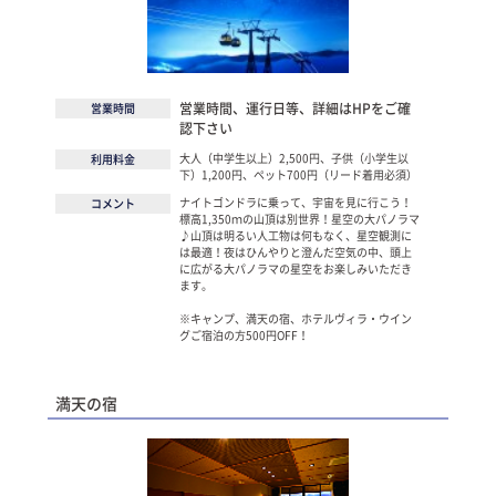
営業時間、運行日等、詳細はHPをご確
営業時間
認下さい
大人（中学生以上）2,500円、子供（小学生以
利用料金
下）1,200円、ペット700円（リード着用必須）
ナイトゴンドラに乗って、宇宙を見に行こう！
コメント
標高1,350ｍの山頂は別世界！星空の大パノラマ
♪山頂は明るい人工物は何もなく、星空観測に
は最適！夜はひんやりと澄んだ空気の中、頭上
に広がる大パノラマの星空をお楽しみいただき
ます。
※キャンプ、満天の宿、ホテルヴィラ・ウイン
グご宿泊の方500円OFF！
満天の宿