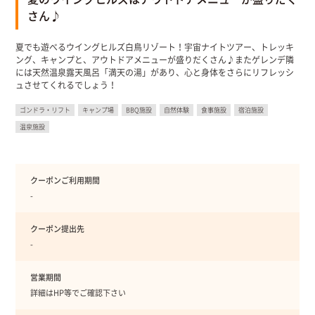
さん♪
夏でも遊べるウイングヒルズ白鳥リゾート！宇宙ナイトツアー、トレッキ
ング、キャンプと、アウトドアメニューが盛りだくさん♪またゲレンデ隣
には天然温泉露天風呂「満天の湯」があり、心と身体をさらにリフレッシ
ュさせてくれるでしょう！
ゴンドラ・リフト
キャンプ場
BBQ施設
自然体験
食事施設
宿泊施設
温泉施設
クーポンご利用期間
-
クーポン提出先
-
営業期間
詳細はHP等でご確認下さい