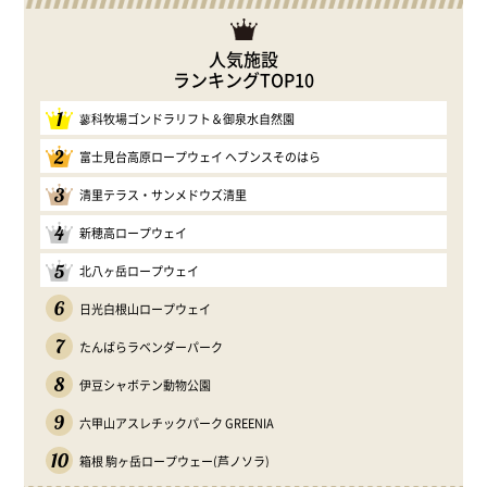
人気施設
ランキングTOP10
1
蓼科牧場ゴンドラリフト＆御泉水自然園
2
富士見台高原ロープウェイ ヘブンスそのはら
3
清里テラス・サンメドウズ清里
4
新穂高ロープウェイ
5
北八ヶ岳ロープウェイ
6
日光白根山ロープウェイ
7
たんばらラベンダーパーク
8
伊豆シャボテン動物公園
9
六甲山アスレチックパーク GREENIA
10
箱根 駒ヶ岳ロープウェー(芦ノソラ)