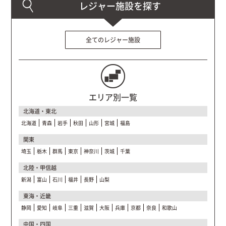
全てのレジャー施設
エリア別一覧
北海道・東北
北海道
青森
岩手
秋田
山形
宮城
福島
関東
埼玉
栃木
群馬
東京
神奈川
茨城
千葉
北陸・甲信越
新潟
富山
石川
福井
長野
山梨
東海・近畿
静岡
愛知
岐阜
三重
滋賀
大阪
兵庫
京都
奈良
和歌山
中国・四国