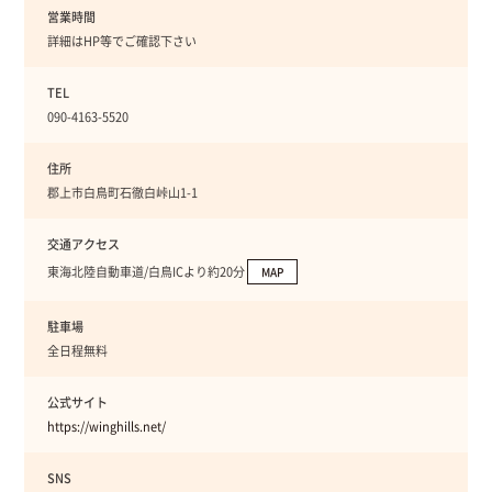
営業時間
詳細はHP等でご確認下さい
TEL
090-4163-5520
住所
郡上市白鳥町石徹白峠山1-1
交通アクセス
東海北陸自動車道/白鳥ICより約20分
MAP
駐車場
全日程無料
公式サイト
https://winghills.net/
SNS