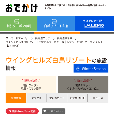
会員登録なしで使える！ 日本最大級のレジャー施設の割引クーポン
サイト！
冬はゲレンデ割引
割引クーポン
印刷
白樺リゾート
印刷
ダレモ「おでかけ」
奥美濃エリア
奥美濃岐阜県
ウイングヒルズ白鳥リゾートで使えるクーポン一覧｜レジャーの割引クーポン ダレモ
【おでかけ】
ウイングヒルズ白鳥リゾート
の施設
情報
Winter Season
現地で決済
事前に決済
割引クーポン
電子チケット
印刷・スマホ提示
クレカ・PayPay・コンビニ
施設情報
アクセス
使い方ガイド
おでかけ日記
ニュース
施設のYouTube動画
よく行くスポット