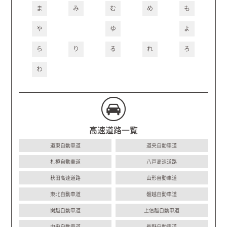
ま
み
む
め
も
や
ゆ
よ
ら
り
る
れ
ろ
わ
高速道路一覧
道東自動車道
道央自動車道
札樽自動車道
八戸高速道路
秋田高速道路
山形自動車道
東北自動車道
磐越自動車道
関越自動車道
上信越自動車道
中央自動車道
長野自動車道