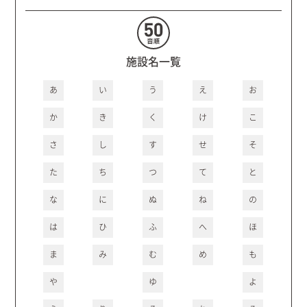
施設名一覧
あ
い
う
え
お
か
き
く
け
こ
さ
し
す
せ
そ
た
ち
つ
て
と
な
に
ぬ
ね
の
は
ひ
ふ
へ
ほ
ま
み
む
め
も
や
ゆ
よ