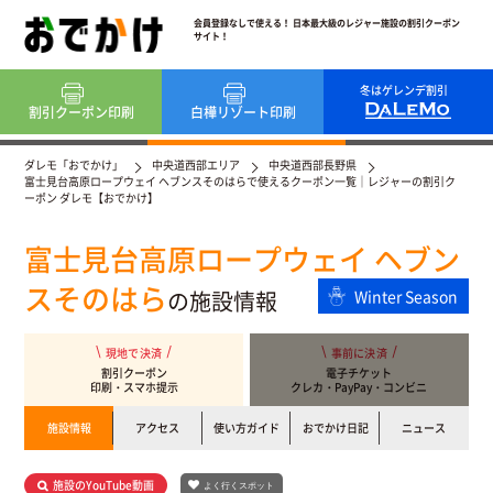
会員登録なしで使える！ 日本最大級のレジャー施設の割引クーポン
サイト！
冬はゲレンデ割引
割引クーポン
印刷
白樺リゾート
印刷
ダレモ「おでかけ」
中央道西部エリア
中央道西部長野県
富士見台高原ロープウェイ ヘブンスそのはらで使えるクーポン一覧｜レジャーの割引ク
ーポン ダレモ【おでかけ】
富士見台高原ロープウェイ ヘブン
スそのはら
の施設情報
Winter Season
現地で決済
事前に決済
割引クーポン
電子チケット
印刷・スマホ提示
クレカ・PayPay・コンビニ
施設情報
アクセス
使い方ガイド
おでかけ日記
ニュース
施設のYouTube動画
よく行くスポット