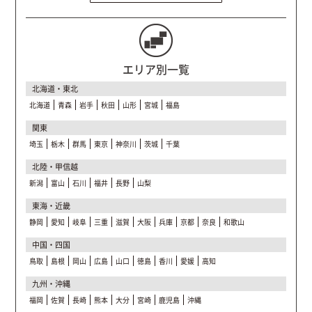
エリア別一覧
北海道・東北
北海道
青森
岩手
秋田
山形
宮城
福島
関東
埼玉
栃木
群馬
東京
神奈川
茨城
千葉
北陸・甲信越
新潟
富山
石川
福井
長野
山梨
東海・近畿
静岡
愛知
岐阜
三重
滋賀
大阪
兵庫
京都
奈良
和歌山
中国・四国
鳥取
島根
岡山
広島
山口
徳島
香川
愛媛
高知
九州・沖縄
福岡
佐賀
長崎
熊本
大分
宮崎
鹿児島
沖縄