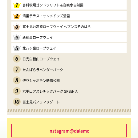
1
蓼科牧場ゴンドラリフト＆御泉水自然園
2
清里テラス・サンメドウズ清里
3
富士見台高原ロープウェイ ヘブンスそのはら
4
新穂高ロープウェイ
5
北八ヶ岳ロープウェイ
6
日光白根山ロープウェイ
7
たんばらラベンダーパーク
8
伊豆シャボテン動物公園
9
六甲山アスレチックパーク GREENIA
10
富士見パノラマリゾート
Instagram@dalemo