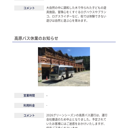
大自然の中に調和した木で作られた子どもの遊
コメント
具施設。冒険心をくすぐるログハウスやブラン
コ、ログスライダーなど、街では体験できない
遊びは自然と遊ぶ心を育みます。
高原バス休業のお知らせ
-
営業時間
-
利用料金
2026グリーンシーズンの高原バス運行は、運行
コメント
会社撤退のため中止となりました。予定されて
いたお客様にはご迷惑をおかけいたしますが、
何卒ご了承くださいませ。