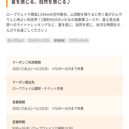
夏を感じる、自然を感じる♪
ロープウェイで標高2,549mの空中散歩。山頂駅を降りると吹く風がひんや
りと心地よい別世界！1周約40分のいわなの森散策コースや、富士見台高
原へのライトトレッキングなど、夏を感じ、自然を感じ、贅沢な時間をの
んびりお過ごしください♪
ロープウェイ
ゴンドラ・リフト
食事施設
フラワーパーク
クーポンご利用期間
2026.7/18(土)〜11/15(日) ※9/24〜10/9まで休業
クーポン提出先
ロープウェイ山麓駅・チケット売場
営業期間
2026.7/18(土)〜11/15(日) ※9/24〜10/9まで休業
営業時間
9:00〜16:00（ロープウェイ上り最終15:30）