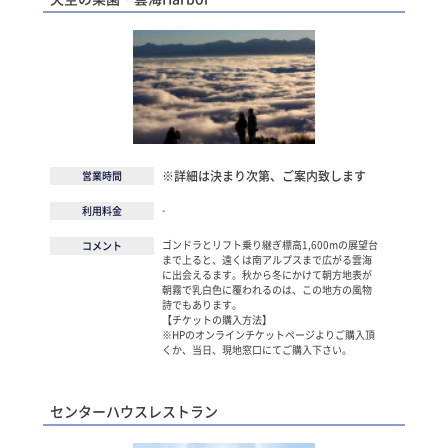
※詳細は決まり次第、ご案内致します
営業時間
-
利用料金
ゴンドラとリフト乗り継ぎ標高1,600mの展望台
コメント
まで上ると、遠くは南アルプスまで広がる雲海
に出会えるます。秋から冬にかけて朝方地表が
朝霧で乳白色に覆われるのは、この地方の風物
詩でもあります。
【チケットの購入方法】
※HPのオンラインチケットページよりご購入頂
くか、当日、現地窓口にてご購入下さい。
センターハウスレストラン