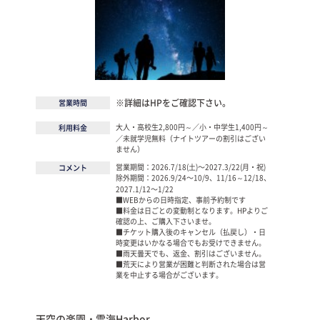
※詳細はHPをご確認下さい。
営業時間
大人・高校生2,800円～／小・中学生1,400円～
利用料金
／未就学児無料（ナイトツアーの割引はござい
ません）
営業期間：2026.7/18(土)〜2027.3/22(月・祝)
コメント
除外期間：2026.9/24〜10/9、11/16～12/18、
2027.1/12〜1/22
■WEBからの日時指定、事前予約制です
■料金は日ごとの変動制となります。HPよりご
確認の上、ご購入下さいませ。
■チケット購入後のキャンセル（払戻し）・日
時変更はいかなる場合でもお受けできません。
■雨天曇天でも、返金、割引はございません。
■荒天により営業が困難と判断された場合は営
業を中止する場合がございます。
天空の楽園・雲海Harbor