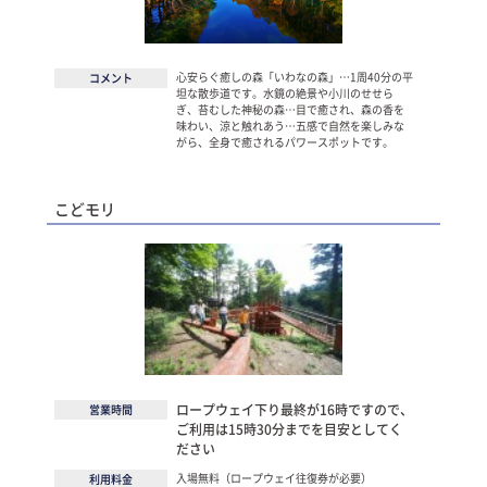
心安らぐ癒しの森「いわなの森」…1周40分の平
コメント
坦な散歩道です。水鏡の絶景や小川のせせら
ぎ、苔むした神秘の森…目で癒され、森の香を
味わい、涼と触れあう…五感で自然を楽しみな
がら、全身で癒されるパワースポットです。
こどモリ
ロープウェイ下り最終が16時ですので、
営業時間
ご利用は15時30分までを目安としてく
ださい
入場無料（ロープウェイ往復券が必要）
利用料金