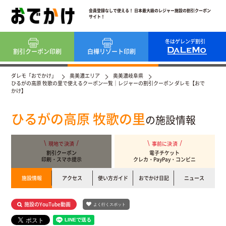
会員登録なしで使える！ 日本最大級のレジャー施設の割引クーポン
サイト！
冬はゲレンデ割引
割引クーポン
印刷
白樺リゾート
印刷
ダレモ「おでかけ」
奥美濃エリア
奥美濃岐阜県
ひるがの高原 牧歌の里で使えるクーポン一覧｜レジャーの割引クーポン ダレモ【おで
かけ】
ひるがの高原 牧歌の里
の施設情報
現地で決済
事前に決済
割引クーポン
電子チケット
印刷・スマホ提示
クレカ・PayPay・コンビニ
施設情報
アクセス
使い方ガイド
おでかけ日記
ニュース
施設のYouTube動画
よく行くスポット