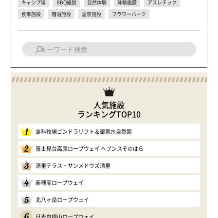
キャンプ場
BBQ施設
自然体験
体験施設
アスレチック
食事施設
宿泊施設
温泉施設
フラワーパーク
人気施設
ランキングTOP10
1
蓼科牧場ゴンドラリフト＆御泉水自然園
2
富士見台高原ロープウェイ ヘブンスそのはら
3
清里テラス・サンメドウズ清里
4
新穂高ロープウェイ
5
北八ヶ岳ロープウェイ
6
日光白根山ロープウェイ