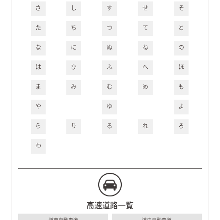
さ
し
す
せ
そ
た
ち
つ
て
と
な
に
ぬ
ね
の
は
ひ
ふ
へ
ほ
ま
み
む
め
も
や
ゆ
よ
ら
り
る
れ
ろ
わ
高速道路一覧
道東自動車道
道央自動車道