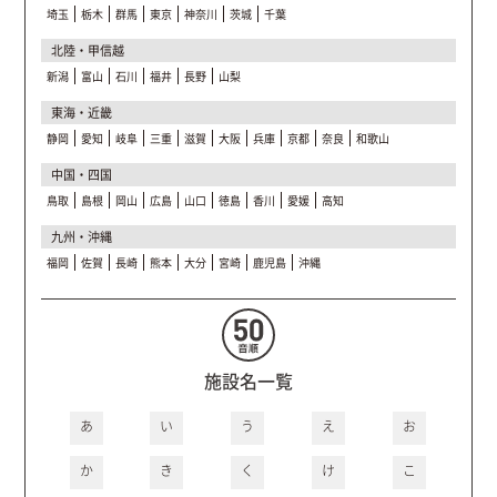
埼玉
栃木
群馬
東京
神奈川
茨城
千葉
北陸・甲信越
新潟
富山
石川
福井
長野
山梨
東海・近畿
静岡
愛知
岐阜
三重
滋賀
大阪
兵庫
京都
奈良
和歌山
中国・四国
鳥取
島根
岡山
広島
山口
徳島
香川
愛媛
高知
九州・沖縄
福岡
佐賀
長崎
熊本
大分
宮崎
鹿児島
沖縄
施設名一覧
あ
い
う
え
お
か
き
く
け
こ