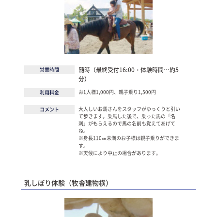
随時（最終受付16:00・体験時間…約5
営業時間
分）
お1人様1,000円、親子乗り1,500円
利用料金
大人しいお馬さんをスタッフがゆっくりと引い
コメント
て歩きます。乗馬した後で、乗った馬の「名
刺」がもらえるので馬の名前も覚えてあげて
ね。
※身長110㎝未満のお子様は親子乗りができま
す。
※天候により中止の場合があります。
乳しぼり体験（牧舎建物横）