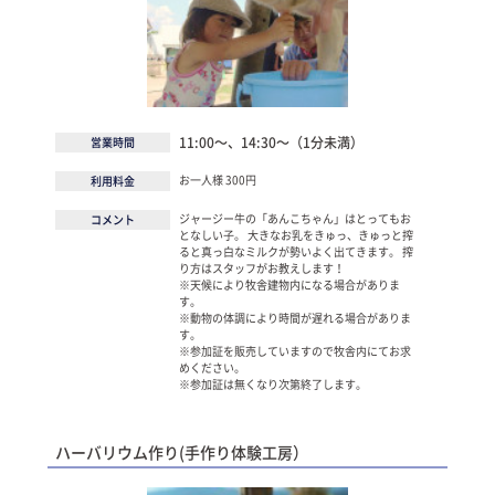
11:00～、14:30～（1分未満）
営業時間
お一人様 300円
利用料金
ジャージー牛の「あんこちゃん」はとってもお
コメント
となしい子。 大きなお乳をきゅっ、きゅっと搾
ると真っ白なミルクが勢いよく出てきます。 搾
り方はスタッフがお教えします！
※天候により牧舎建物内になる場合がありま
す。
※動物の体調により時間が遅れる場合がありま
す。
※参加証を販売していますので牧舎内にてお求
めください。
※参加証は無くなり次第終了します。
ハーバリウム作り(手作り体験工房）