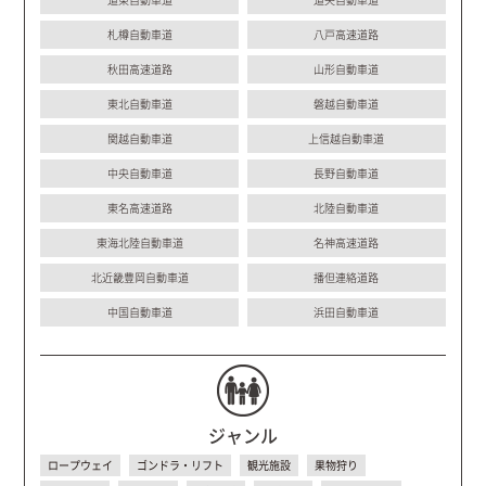
札樽自動車道
八戸高速道路
秋田高速道路
山形自動車道
東北自動車道
磐越自動車道
関越自動車道
上信越自動車道
中央自動車道
長野自動車道
東名高速道路
北陸自動車道
東海北陸自動車道
名神高速道路
北近畿豊岡自動車道
播但連絡道路
中国自動車道
浜田自動車道
ジャンル
ロープウェイ
ゴンドラ・リフト
観光施設
果物狩り