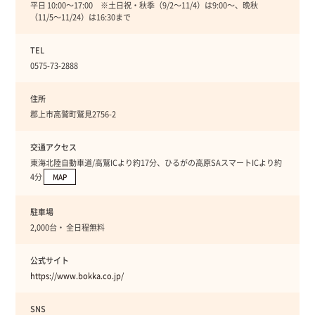
平日 10:00〜17:00 ※土日祝・秋季（9/2〜11/4）は9:00〜、晩秋
（11/5〜11/24）は16:30まで
TEL
0575-73-2888
住所
郡上市高鷲町鷲見2756-2
交通アクセス
東海北陸自動車道/高鷲ICより約17分、ひるがの高原SAスマートICより約
4分
MAP
駐車場
2,000台・ 全日程無料
公式サイト
https://www.bokka.co.jp/
SNS