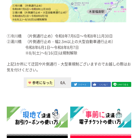
①冷川橋 （片側通行止め）令和8年7月6日～令和8年11月30日
②湯川橋 （片側通行止め・幅2.3m以上の大型自動車通行止め）
令和8年6月1日～令和8年8月7日
※8/8(土)～8/16(日)は規制解除
上記3か所にて迂回や片側通行・大型車規制ございますのでお越しの際はお
気を付けください。
参考になった
0
人