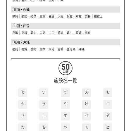
東海・近畿
静岡
愛知
岐阜
三重
滋賀
大阪
兵庫
京都
奈良
和歌山
中国・四国
鳥取
島根
岡山
広島
山口
徳島
香川
愛媛
高知
九州・沖縄
福岡
佐賀
長崎
熊本
大分
宮崎
鹿児島
沖縄
施設名一覧
あ
い
う
え
お
か
き
く
け
こ
さ
し
す
せ
そ
た
ち
つ
て
と