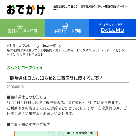
会員登録なしで使える！ 日本最大級のレジャー施設の割引クーポン
サイト！
冬はゲレンデ割引
割引クーポン
印刷
白樺リゾート
印刷
ダレモ「おでかけ」
News一覧
臨時運休日のお知らせと工事区間に関するご案内｜おでかけNEWS｜レジャーの割引ク
ーポン ダレモ【おでかけ】
おんたけロープウェイ
臨時運休日のお知らせと工事区間に関するご案内
2026/06/18
■臨時運休日のお知らせ
6月29日月曜日は設備点検改修の為、臨時運休とさせていただきます。
ご利用予定の皆さまにはご迷惑をおかけいたしますが、安全運行の為、ご
理解くださいますようお願いいたします。
■工事区間に関するご案内