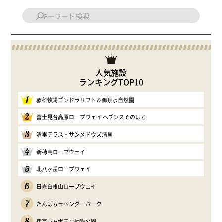
人気施設
ランキングTOP10
1
蓼科牧場ゴンドラリフト＆御泉水自然園
2
富士見台高原ロープウェイ ヘブンスそのはら
3
清里テラス・サンメドウズ清里
4
新穂高ロープウェイ
5
北八ヶ岳ロープウェイ
6
日光白根山ロープウェイ
7
たんばらラベンダーパーク
8
伊豆シャボテン動物公園