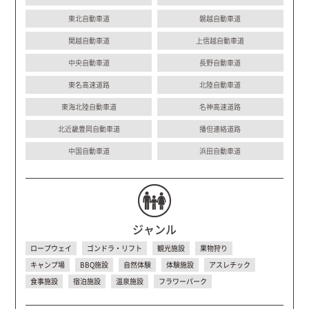
東北自動車道
磐越自動車道
関越自動車道
上信越自動車道
中央自動車道
長野自動車道
東名高速道路
北陸自動車道
東海北陸自動車道
名神高速道路
北近畿豊岡自動車道
播但連絡道路
中国自動車道
浜田自動車道
ジャンル
ロープウェイ
ゴンドラ・リフト
観光施設
果物狩り
キャンプ場
BBQ施設
自然体験
体験施設
アスレチック
食事施設
宿泊施設
温泉施設
フラワーパーク