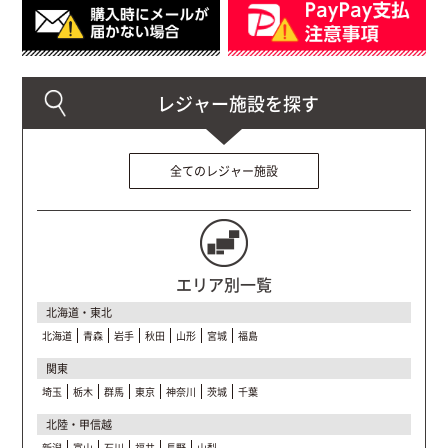
全てのレジャー施設
エリア別一覧
北海道・東北
北海道
青森
岩手
秋田
山形
宮城
福島
関東
埼玉
栃木
群馬
東京
神奈川
茨城
千葉
北陸・甲信越
新潟
富山
石川
福井
長野
山梨