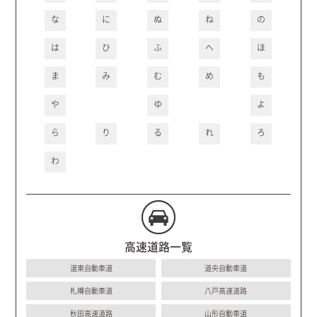
な
に
ぬ
ね
の
は
ひ
ふ
へ
ほ
ま
み
む
め
も
や
ゆ
よ
ら
り
る
れ
ろ
わ
高速道路一覧
道東自動車道
道央自動車道
札樽自動車道
八戸高速道路
秋田高速道路
山形自動車道