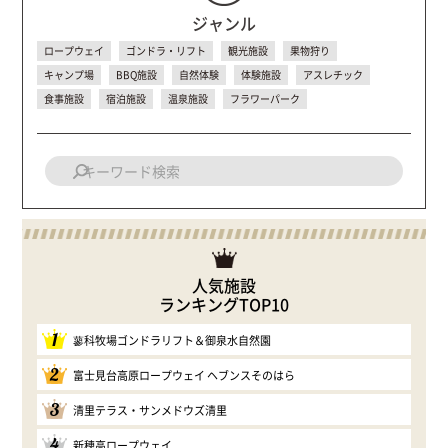
ジャンル
ロープウェイ
ゴンドラ・リフト
観光施設
果物狩り
キャンプ場
BBQ施設
自然体験
体験施設
アスレチック
食事施設
宿泊施設
温泉施設
フラワーパーク
人気施設
ランキングTOP10
1
蓼科牧場ゴンドラリフト＆御泉水自然園
2
富士見台高原ロープウェイ ヘブンスそのはら
3
清里テラス・サンメドウズ清里
4
新穂高ロープウェイ