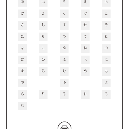
あ
い
う
え
お
か
き
く
け
こ
さ
し
す
せ
そ
た
ち
つ
て
と
な
に
ぬ
ね
の
は
ひ
ふ
へ
ほ
ま
み
む
め
も
や
ゆ
よ
ら
り
る
れ
ろ
わ