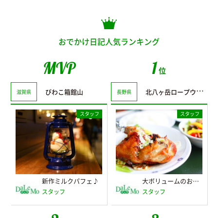
おでかけ日記人気ランキング
MVP
1
位
びわこ箱館山
北八ヶ岳ロープウェイ
滋賀県
長野県
スタッフ
スタッフ
新作ミルクパフェ♪
大ボリュームのおすすめランチ♪
スタッフ
スタッフ