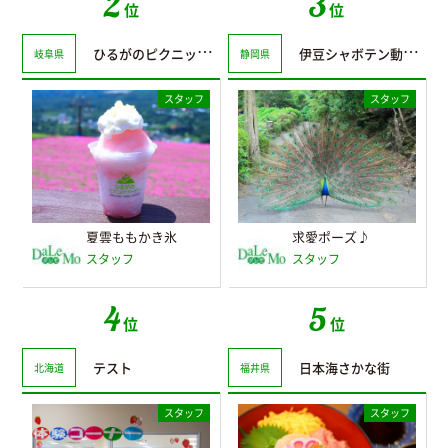
2
3
位
位
ひるがのピクニックガーデン
伊豆シャボテン動物公園
岐阜県
静岡県
スタッフ
スタッフ
夏雲ももかき氷
求愛ポーズ♪
スタッフ
スタッフ
4
5
位
位
テスト
日本海さかな街
北海道
福井県
スタッフ
スタッフ