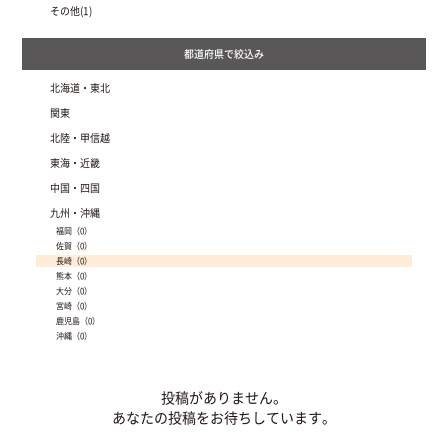
その他(1)
北海道・東北
北海道（3）
関東
青森（0）
埼玉（0）
北陸・甲信越
岩手（0）
栃木（0）
秋田（0）
新潟（0）
東海・近畿
群馬（2）
山形（0）
富山（0）
東京（0）
宮城（0）
静岡（1）
中国・四国
石川（0）
神奈川（0）
福島（0）
愛知（0）
福井（1）
茨城（0）
鳥取（0）
九州・沖縄
岐阜（11）
長野（9）
千葉（0）
島根（0）
三重（2）
山梨（0）
福岡（0）
岡山（0）
滋賀（1）
佐賀（0）
広島（0）
大阪（0）
長崎（0）
山口（0）
兵庫（0）
熊本（0）
徳島（0）
京都（0）
大分（0）
香川（0）
奈良（0）
宮崎（0）
愛媛（0）
和歌山（0）
鹿児島（0）
高知（0）
沖縄（0）
投稿がありません。
あなたの投稿をお待ちしています。