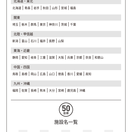
北海道・東北
北海道
青森
岩手
秋田
山形
宮城
福島
関東
埼玉
栃木
群馬
東京
神奈川
茨城
千葉
北陸・甲信越
新潟
富山
石川
福井
長野
山梨
東海・近畿
静岡
愛知
岐阜
三重
滋賀
大阪
兵庫
京都
奈良
和歌山
中国・四国
鳥取
島根
岡山
広島
山口
徳島
香川
愛媛
高知
九州・沖縄
福岡
佐賀
長崎
熊本
大分
宮崎
鹿児島
沖縄
施設名一覧