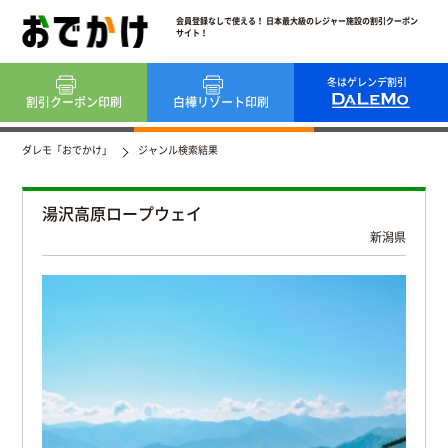
会員登録なしで使える！ 日本最大級のレジャー施設の割引クーポン
サイト！
冬はゲレンデ割引
割引クーポン
印刷
白樺リゾート
印刷
ダレモ「おでかけ」
ジャンル検索結果
湯沢高原ロープウェイ
新潟県