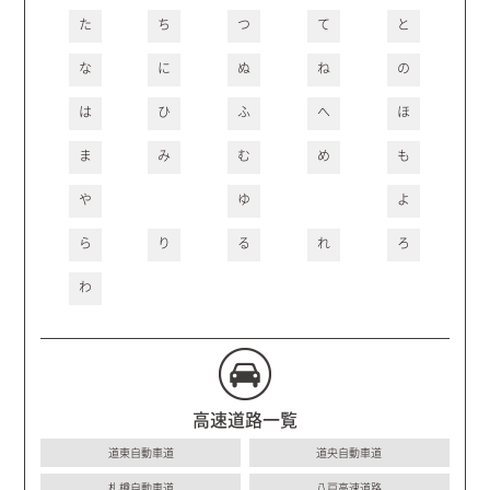
た
ち
つ
て
と
な
に
ぬ
ね
の
は
ひ
ふ
へ
ほ
ま
み
む
め
も
や
ゆ
よ
ら
り
る
れ
ろ
わ
高速道路一覧
道東自動車道
道央自動車道
札樽自動車道
八戸高速道路