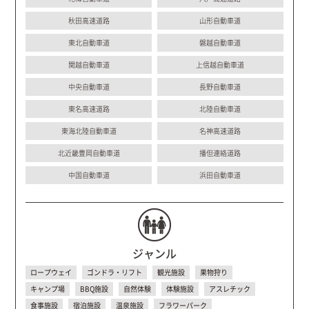
秋田高速道路
山形自動車道
東北自動車道
磐越自動車道
関越自動車道
上信越自動車道
中央自動車道
長野自動車道
東名高速道路
北陸自動車道
東海北陸自動車道
名神高速道路
北近畿豊岡自動車道
播但連絡道路
中国自動車道
浜田自動車道
ジャンル
ロープウェイ
ゴンドラ・リフト
観光施設
果物狩り
キャンプ場
BBQ施設
自然体験
体験施設
アスレチック
食事施設
宿泊施設
温泉施設
フラワーパーク