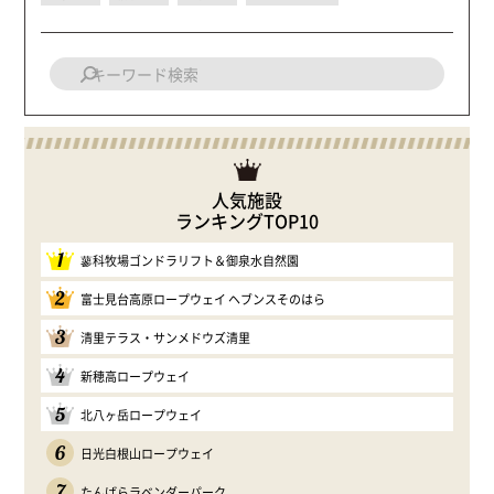
人気施設
ランキングTOP10
1
蓼科牧場ゴンドラリフト＆御泉水自然園
2
富士見台高原ロープウェイ ヘブンスそのはら
3
清里テラス・サンメドウズ清里
4
新穂高ロープウェイ
5
北八ヶ岳ロープウェイ
6
日光白根山ロープウェイ
7
たんばらラベンダーパーク