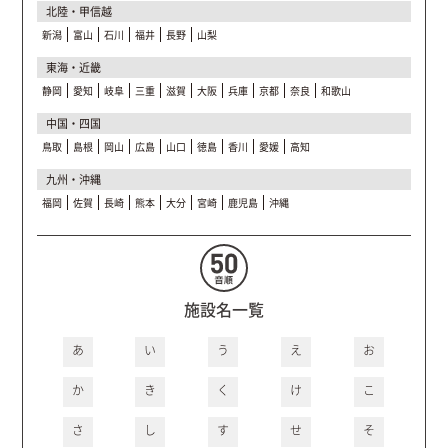
北陸・甲信越
新潟
富山
石川
福井
長野
山梨
東海・近畿
静岡
愛知
岐阜
三重
滋賀
大阪
兵庫
京都
奈良
和歌山
中国・四国
鳥取
島根
岡山
広島
山口
徳島
香川
愛媛
高知
九州・沖縄
福岡
佐賀
長崎
熊本
大分
宮崎
鹿児島
沖縄
施設名一覧
あ
い
う
え
お
か
き
く
け
こ
さ
し
す
せ
そ