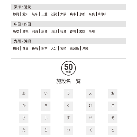
東海・近畿
静岡
愛知
岐阜
三重
滋賀
大阪
兵庫
京都
奈良
和歌山
中国・四国
鳥取
島根
岡山
広島
山口
徳島
香川
愛媛
高知
九州・沖縄
福岡
佐賀
長崎
熊本
大分
宮崎
鹿児島
沖縄
施設名一覧
あ
い
う
え
お
か
き
く
け
こ
さ
し
す
せ
そ
た
ち
つ
て
と