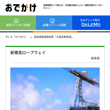
会員登録なしで使える！ 日本最大級のレジャー施設の割引クーポン
サイト！
冬はゲレンデ割引
割引クーポン
印刷
白樺リゾート
印刷
ダレモ「おでかけ」
高速道路検索結果 「北陸自動車道」
新穂高ロープウェイ
岐阜県