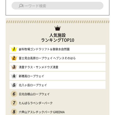
人気施設
ランキングTOP10
1
蓼科牧場ゴンドラリフト＆御泉水自然園
2
富士見台高原ロープウェイ ヘブンスそのはら
3
清里テラス・サンメドウズ清里
4
新穂高ロープウェイ
5
北八ヶ岳ロープウェイ
6
日光白根山ロープウェイ
7
たんばらラベンダーパーク
8
六甲山アスレチックパーク GREENIA