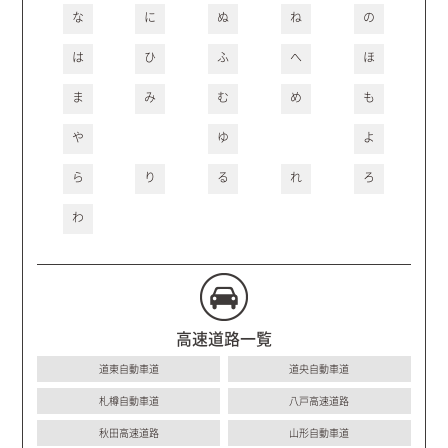
な
に
ぬ
ね
の
は
ひ
ふ
へ
ほ
ま
み
む
め
も
や
ゆ
よ
ら
り
る
れ
ろ
わ
高速道路一覧
道東自動車道
道央自動車道
札樽自動車道
八戸高速道路
秋田高速道路
山形自動車道