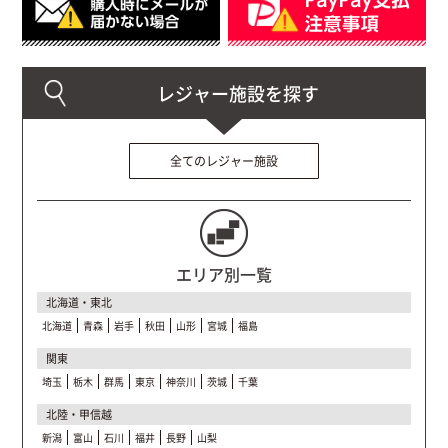
全てのレジャー施設
エリア別一覧
北海道・東北
北海道
青森
岩手
秋田
山形
宮城
福島
関東
埼玉
栃木
群馬
東京
神奈川
茨城
千葉
北陸・甲信越
新潟
富山
石川
福井
長野
山梨