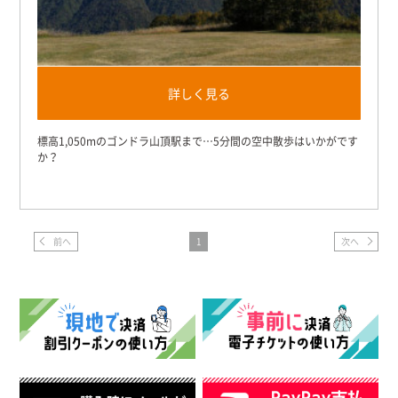
詳しく見る
標高1,050mのゴンドラ山頂駅まで…5分間の空中散歩はいかがです
か？
前へ
1
次へ