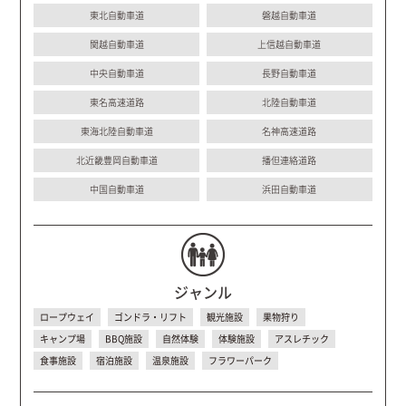
東北自動車道
磐越自動車道
関越自動車道
上信越自動車道
中央自動車道
長野自動車道
東名高速道路
北陸自動車道
東海北陸自動車道
名神高速道路
北近畿豊岡自動車道
播但連絡道路
中国自動車道
浜田自動車道
ジャンル
ロープウェイ
ゴンドラ・リフト
観光施設
果物狩り
キャンプ場
BBQ施設
自然体験
体験施設
アスレチック
食事施設
宿泊施設
温泉施設
フラワーパーク