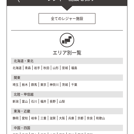
全てのレジャー施設
エリア別一覧
北海道・東北
北海道
青森
岩手
秋田
山形
宮城
福島
関東
埼玉
栃木
群馬
東京
神奈川
茨城
千葉
北陸・甲信越
新潟
富山
石川
福井
長野
山梨
東海・近畿
静岡
愛知
岐阜
三重
滋賀
大阪
兵庫
京都
奈良
和歌山
中国・四国