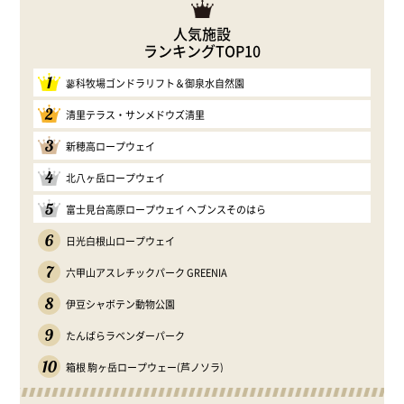
人気施設
ランキングTOP10
1
蓼科牧場ゴンドラリフト＆御泉水自然園
2
清里テラス・サンメドウズ清里
3
新穂高ロープウェイ
4
北八ヶ岳ロープウェイ
5
富士見台高原ロープウェイ ヘブンスそのはら
6
日光白根山ロープウェイ
7
六甲山アスレチックパーク GREENIA
8
伊豆シャボテン動物公園
9
たんばらラベンダーパーク
10
箱根 駒ヶ岳ロープウェー(芦ノソラ)