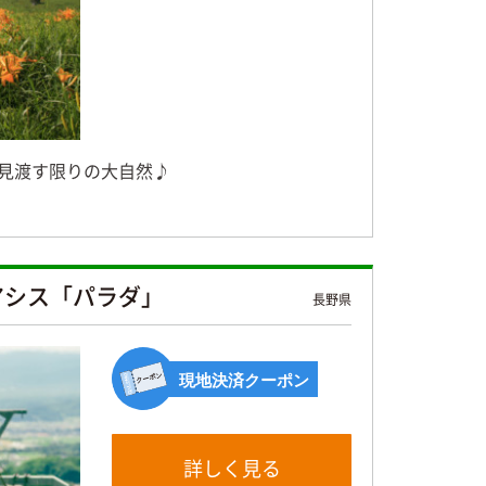
！見渡す限りの大自然♪
アシス「パラダ」
長野県
現地決済クーポン
詳しく見る