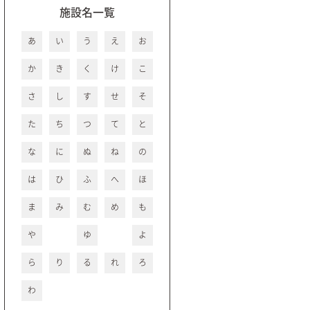
施設名一覧
あ
い
う
え
お
か
き
く
け
こ
さ
し
す
せ
そ
た
ち
つ
て
と
な
に
ぬ
ね
の
は
ひ
ふ
へ
ほ
ま
み
む
め
も
や
ゆ
よ
ら
り
る
れ
ろ
わ