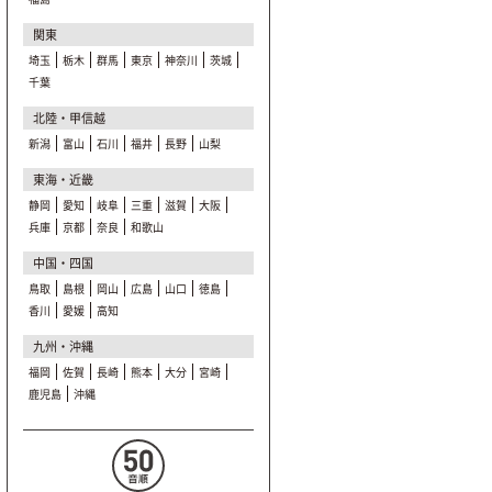
関東
埼玉
栃木
群馬
東京
神奈川
茨城
千葉
北陸・甲信越
新潟
富山
石川
福井
長野
山梨
東海・近畿
静岡
愛知
岐阜
三重
滋賀
大阪
兵庫
京都
奈良
和歌山
中国・四国
鳥取
島根
岡山
広島
山口
徳島
香川
愛媛
高知
九州・沖縄
福岡
佐賀
長崎
熊本
大分
宮崎
鹿児島
沖縄