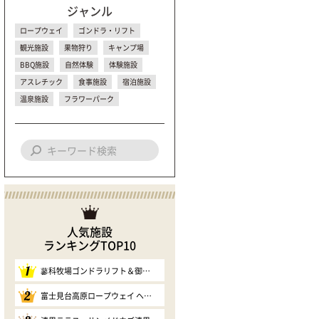
ジャンル
ロープウェイ
ゴンドラ・リフト
観光施設
果物狩り
キャンプ場
BBQ施設
自然体験
体験施設
アスレチック
食事施設
宿泊施設
温泉施設
フラワーパーク
人気施設
ランキングTOP10
1
蓼科牧場ゴンドラリフト＆御泉水自然園
2
富士見台高原ロープウェイ ヘブンスそのはら