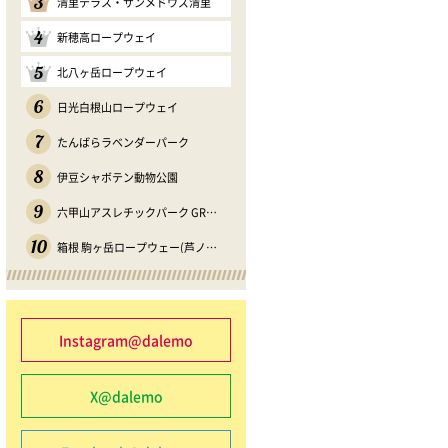
3
清里テラス・サンメドウズ清里
4
新穂高ロープウェイ
5
北八ヶ岳ロープウェイ
6
日光白根山ロープウェイ
7
たんばらラベンダーパーク
8
伊豆シャボテン動物公園
9
六甲山アスレチックパーク GREENIA
10
箱根 駒ヶ岳ロープウェー(芦ノソラ)
Instagram@dalemo
X@dalemo