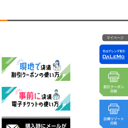
マイページ
冬はゲレンデ割引
割引クーポン
印刷
白樺リゾート
印刷