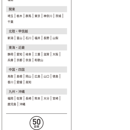
関東
埼玉
栃木
群馬
東京
神奈川
茨城
千葉
北陸・甲信越
新潟
富山
石川
福井
長野
山梨
東海・近畿
静岡
愛知
岐阜
三重
滋賀
大阪
兵庫
京都
奈良
和歌山
中国・四国
鳥取
島根
岡山
広島
山口
徳島
香川
愛媛
高知
九州・沖縄
福岡
佐賀
長崎
熊本
大分
宮崎
鹿児島
沖縄