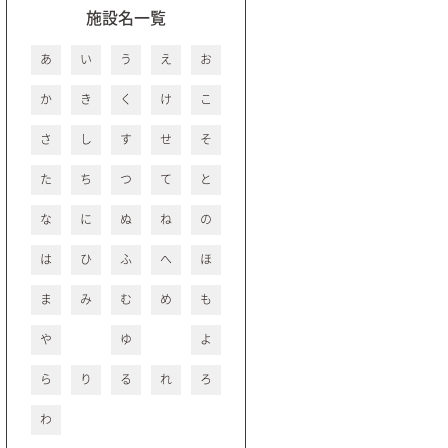
施設名一覧
あ
い
う
え
お
か
き
く
け
こ
さ
し
す
せ
そ
た
ち
つ
て
と
な
に
ぬ
ね
の
は
ひ
ふ
へ
ほ
ま
み
む
め
も
や
ゆ
よ
ら
り
る
れ
ろ
わ