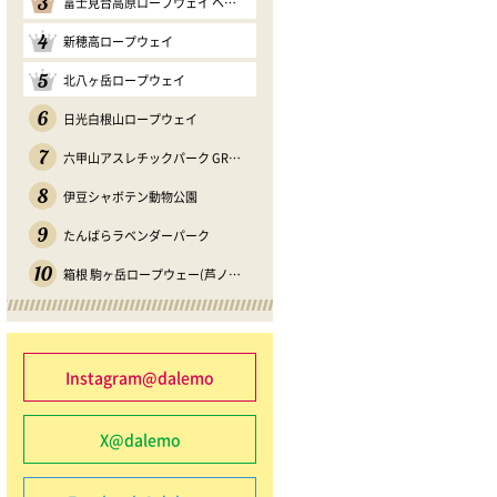
3
富士見台高原ロープウェイ ヘブンスそのはら
4
新穂高ロープウェイ
5
北八ヶ岳ロープウェイ
6
日光白根山ロープウェイ
7
六甲山アスレチックパーク GREENIA
8
伊豆シャボテン動物公園
9
たんばらラベンダーパーク
10
箱根 駒ヶ岳ロープウェー(芦ノソラ)
Instagram@dalemo
X@dalemo