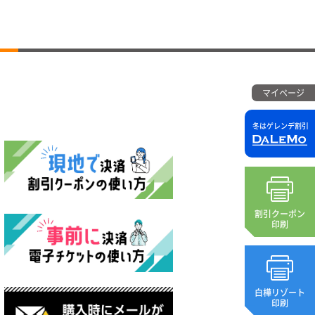
マイページ
冬はゲレンデ割引
割引クーポン
印刷
白樺リゾート
印刷