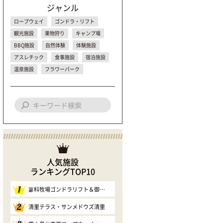
ジャンル
ロープウェイ
ゴンドラ・リフト
観光施設
果物狩り
キャンプ場
BBQ施設
自然体験
体験施設
アスレチック
食事施設
宿泊施設
温泉施設
フラワーパーク
人気施設
ランキングTOP10
1
蓼科牧場ゴンドラリフト＆御泉水自然園
2
清里テラス・サンメドウズ清里