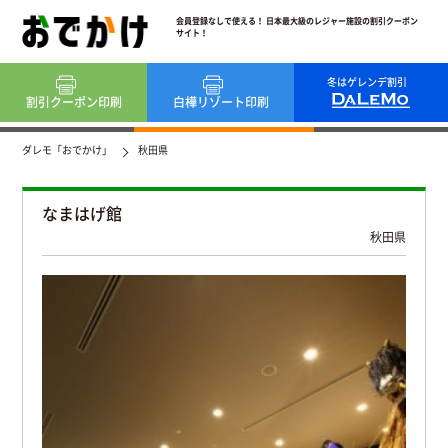
会員登録なしで使える！ 日本最大級のレジャー施設の割引クーポン
サイト！
冬はゲレンデ割引
割引クーポン
印刷
白樺リゾート
印刷
ダレモ「おでかけ」
秋田県
なまはげ館
秋田県