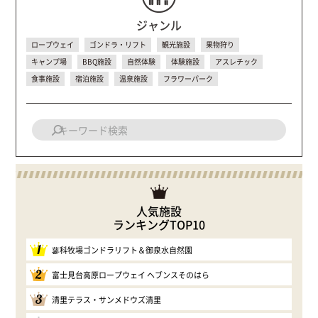
ジャンル
ロープウェイ
ゴンドラ・リフト
観光施設
果物狩り
キャンプ場
BBQ施設
自然体験
体験施設
アスレチック
食事施設
宿泊施設
温泉施設
フラワーパーク
人気施設
ランキングTOP10
1
蓼科牧場ゴンドラリフト＆御泉水自然園
2
富士見台高原ロープウェイ ヘブンスそのはら
3
清里テラス・サンメドウズ清里