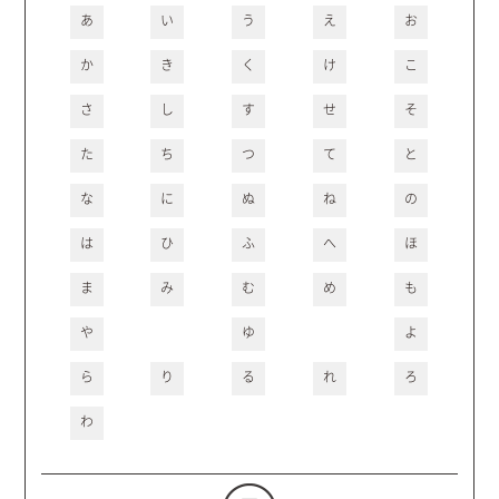
あ
い
う
え
お
か
き
く
け
こ
さ
し
す
せ
そ
た
ち
つ
て
と
な
に
ぬ
ね
の
は
ひ
ふ
へ
ほ
ま
み
む
め
も
や
ゆ
よ
ら
り
る
れ
ろ
わ