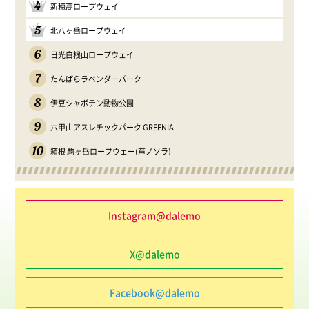
4
新穂高ロープウェイ
5
北八ヶ岳ロープウェイ
6
日光白根山ロープウェイ
7
たんばらラベンダーパーク
8
伊豆シャボテン動物公園
9
六甲山アスレチックパーク GREENIA
10
箱根 駒ヶ岳ロープウェー(芦ノソラ)
Instagram@dalemo
X@dalemo
Facebook@dalemo