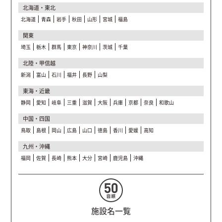
北海道・東北
北海道
青森
岩手
秋田
山形
宮城
福島
関東
埼玉
栃木
群馬
東京
神奈川
茨城
千葉
北陸・甲信越
新潟
富山
石川
福井
長野
山梨
東海・近畿
静岡
愛知
岐阜
三重
滋賀
大阪
兵庫
京都
奈良
和歌山
中国・四国
鳥取
島根
岡山
広島
山口
徳島
香川
愛媛
高知
九州・沖縄
福岡
佐賀
長崎
熊本
大分
宮崎
鹿児島
沖縄
施設名一覧